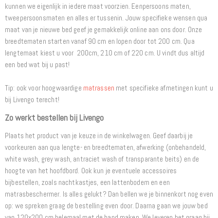
kunnen we eigenlijk in iedere maat voorzien. Eenpersoons maten,
tweepersoonsmaten en alles er tussenin. Jouw specifieke wensen qua
maat van je nieuwe bed geef je gemakkelijk online aan ons door. Onze
breedtematen starten vanaf 90 cm en lopen door tot 200 cm. Qua
lengtemaat kiest u voor 200cm, 210 cm of 220 cm. U vindt dus altijd
een bed wat bij u past!
Tip: ook voor hoogwaardige
matrassen
met specifieke afmetingen kunt u
bij Livengo terecht!
Zo werkt bestellen bij Livengo
Plaats het product van je keuze in de winkelwagen. Geef daarbij je
voorkeuren aan qua lengte- en breedtematen, afwerking (onbehandeld,
white wash, grey wash, antraciet wash of transparante beits) en de
hoogte van het hoofdbord. Ook kun je eventuele accessoires
bijbestellen, zoals nachtkastjes, een lattenbodem en een
matrasbeschermer. Is alles gelukt? Dan bellen we je binnenkort nog even
op: we spreken graag de bestelling even door. Daarna gaan we jouw bed
van 120x200 cm helemaal met de hand maken. We leveren het graag bij