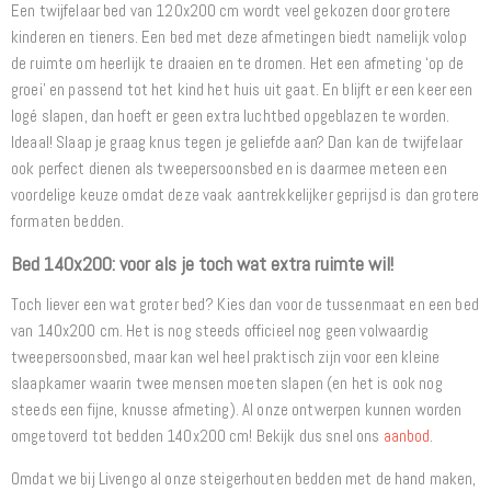
Een twijfelaar bed van 120x200 cm wordt veel gekozen door grotere
kinderen en tieners. Een bed met deze afmetingen biedt namelijk volop
de ruimte om heerlijk te draaien en te dromen. Het een afmeting ‘op de
groei’ en passend tot het kind het huis uit gaat. En blijft er een keer een
logé slapen, dan hoeft er geen extra luchtbed opgeblazen te worden.
Ideaal! Slaap je graag knus tegen je geliefde aan? Dan kan de twijfelaar
ook perfect dienen als tweepersoonsbed en is daarmee meteen een
voordelige keuze omdat deze vaak aantrekkelijker geprijsd is dan grotere
formaten bedden.
Bed 140x200: voor als je toch wat extra ruimte wil!
Toch liever een wat groter bed? Kies dan voor de tussenmaat en een bed
van 140x200 cm. Het is nog steeds officieel nog geen volwaardig
tweepersoonsbed, maar kan wel heel praktisch zijn voor een kleine
slaapkamer waarin twee mensen moeten slapen (en het is ook nog
steeds een fijne, knusse afmeting). Al onze ontwerpen kunnen worden
omgetoverd tot bedden 140x200 cm! Bekijk dus snel ons
aanbod
.
Omdat we bij Livengo al onze steigerhouten bedden met de hand maken,