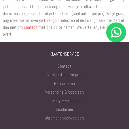
je thuis af en zetten het ook nog eens voor je in elkaar! Pas als al deze
diensten zijn geleverd hoef je te betalen (contant of per pin). Wil je graag
nog meer weten over de
Livengo
producten of de Livengo service? Aarzel
dan niet om
contact
met ons op te nemen. We vertellen je er graag alles
over!
KLANTENSERVICE
Contact
Veelgestelde vragen
Retourneren
Verzending & bezorgen
Privacy & veiligheid
Disclaimer
Algemene voorwaarden