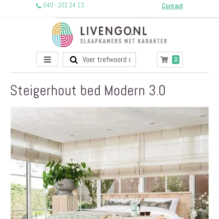
040 - 201 24 13
Contact
Toggle
producten
0
Winkelwagen
Nav
Steigerhout bed Modern 3.0
Ga
naar
het
einde
van
de
afbeeldingen-
gallerij