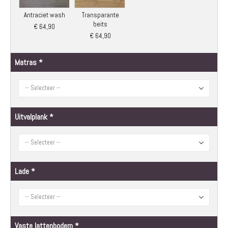
Antraciet wash
Transparante
beits
€ 64,90
€ 64,90
Matras
Uitvalplank
Lade
Vaste lattenbodem