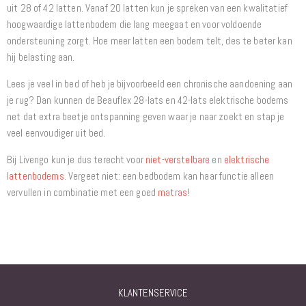
uit 28 of 42 latten. Vanaf 20 latten kun je spreken van een kwalitatief
hoogwaardige lattenbodem die lang meegaat en voor voldoende
ondersteuning zorgt. Hoe meer latten een bodem telt, des te beter kan
hij belasting aan.
Lees je veel in bed of heb je bijvoorbeeld een chronische aandoening aan
je rug? Dan kunnen de Beauflex 28-lats en 42-lats elektrische bodems
net dat extra beetje ontspanning geven waar je naar zoekt en stap je
veel eenvoudiger uit bed.
Bij Livengo kun je dus terecht voor
niet-verstelbare
en
elektrische
lattenbodems
. Vergeet niet: een bedbodem kan haar functie alleen
vervullen in combinatie met een goed
matras
!
KLANTENSERVICE