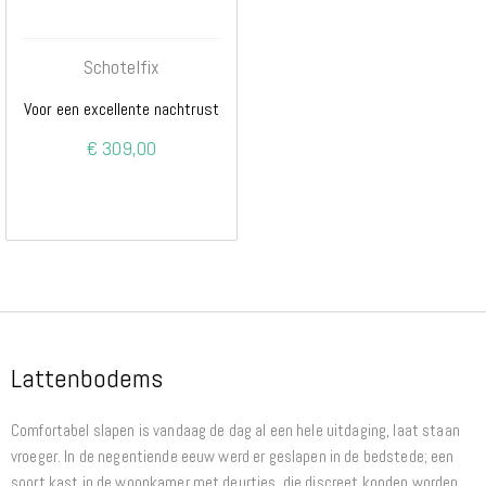
Schotelfix
Voor een excellente nachtrust
€ 309,00
Lattenbodems
Comfortabel slapen is vandaag de dag al een hele uitdaging, laat staan
vroeger. In de negentiende eeuw werd er geslapen in de bedstede; een
soort kast in de woonkamer met deurtjes, die discreet konden worden