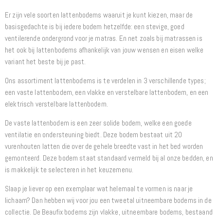
Er zijn vele soorten lattenbodems waaruit je kunt kiezen, maar de
basisgedachte is bij iedere bodem hetzelfde: een stevige, goed
ventilerende ondergrond voor je matras. En net zoals bij matrassen is
het ook bij lattenbodems afhankelijk van jouw wensen en eisen welke
variant het beste bij je past.
Ons assortiment lattenbodems is te verdelen in 3 verschillende types;
een vaste lattenbodem, een vlakke en verstelbare lattenbodem, en een
elektrisch verstelbare lattenbodem.
De vaste lattenbodem is een zeer solide bodem, welke een goede
ventilatie en ondersteuning biedt. Deze bodem bestaat uit 20
vurenhouten latten die over de gehele breedte vast in het bed worden
gemonteerd. Deze bodem staat standaard vermeld bij al onze bedden, en
is makkelijk te selecteren in het keuzemenu.
Slaap je liever op een exemplaar wat helemaal te vormen is naar je
lichaam? Dan hebben wij voor jou een tweetal uitneembare bodems in de
collectie. De Beaufix bodems zijn vlakke, uitneembare bodems, bestaand