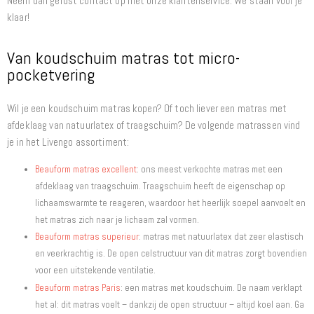
Neem dan gerust contact op met onze klantenservice. We staan voor je
klaar!
Van koudschuim matras tot micro-
pocketvering
Wil je een koudschuim matras kopen? Of toch liever een matras met
afdeklaag van natuurlatex of traagschuim? De volgende matrassen vind
je in het Livengo assortiment:
Beauform matras excellent
: ons meest verkochte matras met een
afdeklaag van traagschuim. Traagschuim heeft de eigenschap op
lichaamswarmte te reageren, waardoor het heerlijk soepel aanvoelt en
het matras zich naar je lichaam zal vormen.
Beauform matras superieur
: matras met natuurlatex dat zeer elastisch
en veerkrachtig is. De open celstructuur van dit matras zorgt bovendien
voor een uitstekende ventilatie.
Beauform matras Paris
: een matras met koudschuim. De naam verklapt
het al: dit matras voelt – dankzij de open structuur – altijd koel aan. Ga