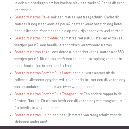
je ook altijd verliggen om het koelste plekje te zoeken? Dan is dit echt
iets voor jou!
Beauform matras Rêve
: ook een matras met traagschuim. Omdat dit
matras uit nog meer veertjes per m2 bestaat vormt het zich nog beter
naar je lichaam. Voor mensen die op zoek zijn naar extra veel comfort!
Beauform matras Incroyable
: het matras met natuurlatex en extra veel
veertjes per m2, een heerlijk ergonomisch verantwoord matras.
Beauform matras Angel:
ons derde micropocket vering matras met 550
veertjes per m2. Dit matras heeft een koudschuim toplaag zodat je in
slaap kunt vallen in een heerlijk koel bed.
Beauform matras Comfort Plus Latex
: het nieuwste matras uit de
collectie. Allereerst opgebouwd uit koudschuim, met een dikke toplaag
van natuurlatex. Het beste van twee werelden dus!
Beauform matras Comfort Plus Traagschuim
: Een andere topper in de
Comfort Plus lijn. Dit matras heeft een dikke toplaag van traagschuim.
Om heerlijk in weg te dromen.
Beauform matras junior
: een heerlijk matras van traagschuim voor de
kleinsten onder ons!