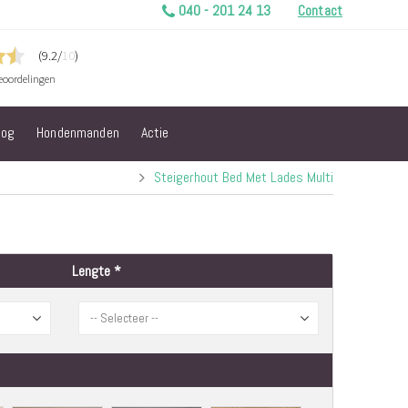
040 - 201 24 13
Contact
log
Hondenmanden
Actie
Steigerhout Bed Met Lades Multi
Lengte