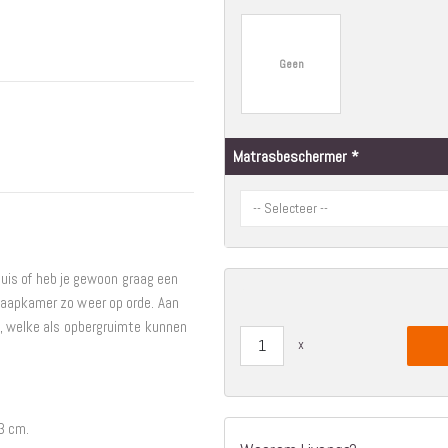
Interieur
Bureaus
Geen
Wandrekken
Overige
Blog
Hondenmanden
Matrasbeschermer
Actie
 huis of heb je gewoon graag een
laapkamer zo weer op orde. Aan
s, welke als opbergruimte kunnen
13 cm.