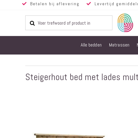
Betalen bij aflevering
Levertijd gemiddel
Alle bedden
Matrassen
Steigerhout bed met lades mult
Ga
naar
het
einde
van
de
afbeeldingen-