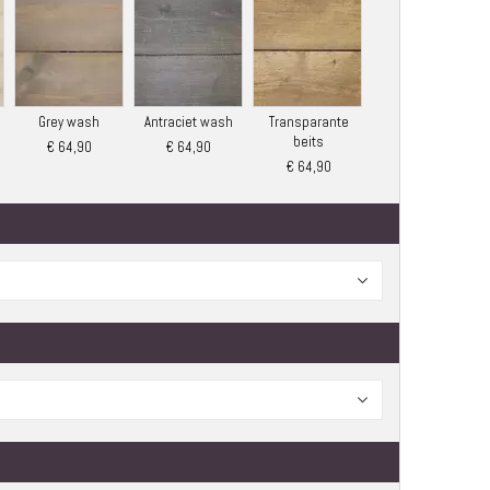
Grey wash
Antraciet wash
Transparante
beits
€ 64,90
€ 64,90
€ 64,90