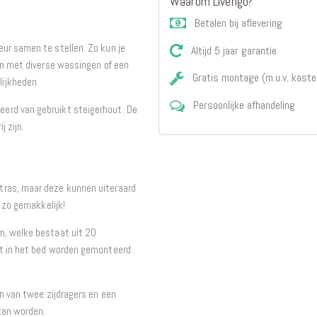
Waarom Livengo?
Betalen bij aflevering
ur samen te stellen. Zo kun je
Altijd 5 jaar garantie
en met diverse wassingen of een
Gratis montage (m.u.v. kaste
lijkheden.
Persoonlijke afhandeling
erd van gebruikt steigerhout. De
 zijn.
tras, maar deze kunnen uiteraard
l zo gemakkelijk!
m, welke bestaat uit 20
st in het bed worden gemonteerd.
en van twee zijdragers en een
kan worden.