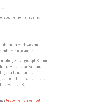
at aan.
ensduur van je matras en is
zes dagen per week welkom en
oorden van al je vragen.
t in ieder geval zo gepiept. Binnen
hoe je wilt betalen. Wij nemen
ling door te nemen en een
e per email het exacte tijdstip
ft te wachten. Bij
erige
bedden van steigerhout
.