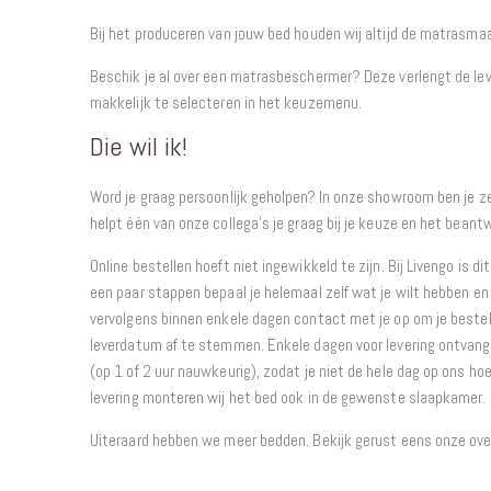
Bij het produceren van jouw bed houden wij altijd de matrasma
Beschik je al over een matrasbeschermer? Deze verlengt de lev
makkelijk te selecteren in het keuzemenu.
Die wil ik!
Word je graag persoonlijk geholpen? In onze showroom ben je 
helpt één van onze collega’s je graag bij je keuze en het beantw
Online bestellen hoeft niet ingewikkeld te zijn. Bij Livengo is di
een paar stappen bepaal je helemaal zelf wat je wilt hebben en 
vervolgens binnen enkele dagen contact met je op om je bestel
leverdatum af te stemmen. Enkele dagen voor levering ontvang j
(op 1 of 2 uur nauwkeurig), zodat je niet de hele dag op ons hoe
levering monteren wij het bed ook in de gewenste slaapkamer.
Uiteraard hebben we meer bedden. Bekijk gerust eens onze ov