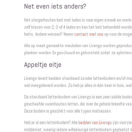
Net even iets anders?
Het steigerhouten bed met lades is naar eigen smaak en voorke
zelf kiezen voor 2, 3 of 4 lades en kan het bed behandeld word
beits. Andere wensen? Neem
contact met ons
op voor de moge
Alle op maat gemaakte meubelen van Livengo worden geproduce
planken worden 3x geschuurd en geborsteld zodat ze splintervrij
Appeltje eitje
Livengo levert bedden standaard zonder lattenbodem en/of ma
wel meegeleverd worden. Zo heb je alles in één keer in huis, we
De standaard lattenbodem van Livengo is een zeer solide bode
geschaafde vurenhouten latten, die over de gehele breedte va
Deze bodem is geschikt voor alle typen matrassen.
Heb je al een lattenbodem? Alle
bedden van Livengo
zijn voorzi
middenlat, waarop iedere willekeurige lattenbodem geplaatst 