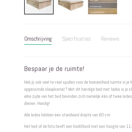
Ga
naar
het
Omschrijving
Specificaties
Reviews
begin
van
de
afbeeldingen-
Bespaar je de ruimte!
gallerij
Heb jij ook veel te veel spullen voor de hoeveelheid ruimte in je
opgeruimde slaapkamer? Met dit handige bed met lades is je s
elke zijde van het bed bevinden zich namelijk één of twee lade
dienen. Handig!
Alle lades hebben een standaard diepte van 60 cm
Het bed of de foto heeft een hoofdbord met een hoogte van 1