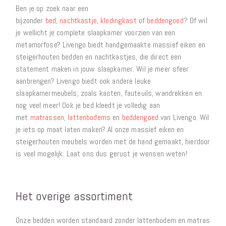
Ben je op zoek naar een
bijzonder
bed
,
nachtkastje
,
kledingkast
of
beddengoed
? Of wil
je wellicht je complete slaapkamer voorzien van een
metamorfose? Livengo biedt handgemaakte massief eiken en
steigerhouten bedden en nachtkastjes, die direct een
statement maken in jouw slaapkamer. Wil je meer sfeer
aanbrengen? Livengo biedt ook andere leuke
slaapkamermeubels, zoals kasten, fauteuils, wandrekken en
nog veel meer! Ook je bed kleedt je volledig aan
met
matrassen
,
lattenbodems
en
beddengoed
van Livengo. Wil
je iets op maat laten maken? Al onze massief eiken en
steigerhouten meubels worden met de hand gemaakt, hierdoor
is veel mogelijk. Laat ons dus gerust je wensen weten!
Het overige assortiment
Onze bedden worden standaard zonder lattenbodem en matras