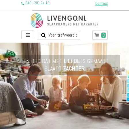
040 - 201 24 13
Contact
Toggle
producten
0
Winkelwagen
Nav
EEN BED DAT MET
LIEFDE
IS GEMAAKT
SLAAPT
ZACHTER