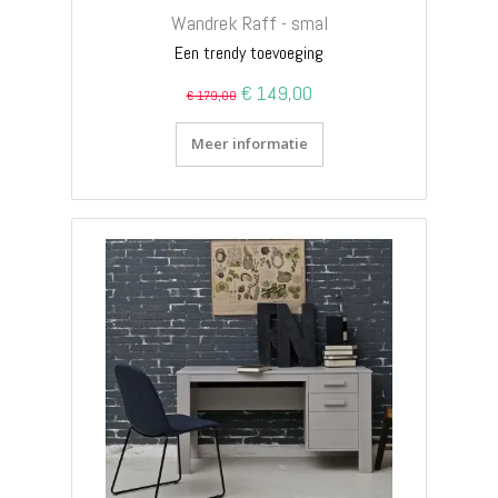
Wandrek Raff - smal
Een trendy toevoeging
S
€ 149,00
€ 179,00
p
e
c
i
Meer informatie
a
l
P
r
i
c
e