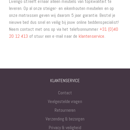
Livengo streeft ernaar alleen meubels van topkwaliteit te
leveren. Op al onze steiger- en eikenhouten meubelen en op
onze matrassen geven wij daarom 5 jaar garantie. Bestel je
nieuwe bed dus snel en veilig bij jouw online beddenspecialist!
Neem contact met ons op via het telefoonnummer
+31 (0)40
20 12 413
of stuur een e-mail naar de
klantenservice
.
KLANTENSERVICE
Contact
Veelgestelde vragen
Retourneren
Verzending & bezorgen
Privacy & veiligheid