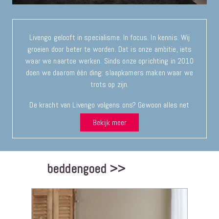
Livengo gelooft in specialisme. In focus. In kennis. Wij
groeien door beter te worden. Dat is onze ambitie, iets
waar we naartoe werken. Sinds onze oprichting in 2010
doen we daarom één ding: slaapkamers maken waar we
trots op zijn.
De kracht van Livengo volgens ons? Gewoon alles net
even anders doen! Noem ons vakidioten of experts. Wij
Bekijk meer
zijn ervan overtuigd dat gewenste resultaten bereikt
worden door een goede samenwerking, kwalitatief
goede producten, in combinatie met creatieve
handgemaakte ontwerpen en een beetje peper…
beddengoed >>
De ledikanten die wij produceren zijn puur en eigen.
Daarmee onderscheiden wij ons van de grijze massa. Ze
zijn in vrijwel elke afmeting en diverse kleuren leverbaar