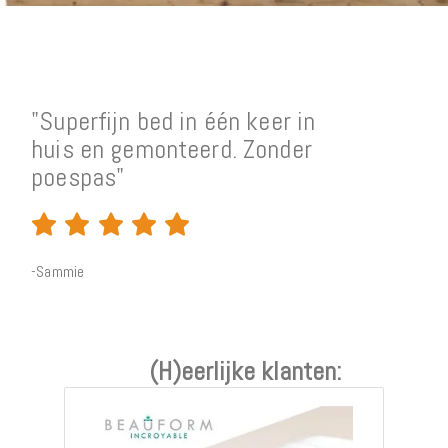
"Superfijn bed in één keer in
"B
huis en gemonteerd. Zonder
ser
poespas"
he
-Sammie
-Ani
(H)eerlijke klanten: