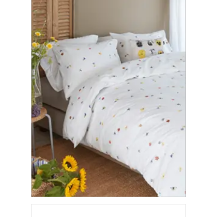
en passen dankzij hun neutrale ontwerp in ieder
interieur. Hiernaast leveren wij lattenbodems, hoge
kwaliteit ‘Beauform’ matrassen en bijpassende
slaapkamerkasten. Zo heb je je complete
slaapkamerset in één keer in huis.