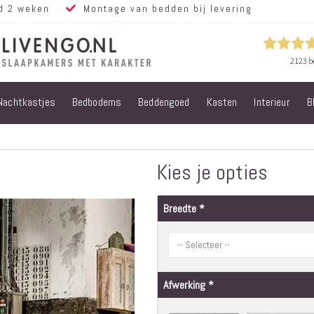
d 2 weken
Montage van bedden bij levering
Nachtkastjes
Bedbodems
Beddengoed
Kasten
Interieur
B
Alle bedden
Steigerhouten
bedden
Eiken bedden
Kies je opties
Volwassen
bedden
Breedte
Steigerhouten
kinderbedden
Matrassen
Micropocket
Matrassen
Afwerking
Pocketvering