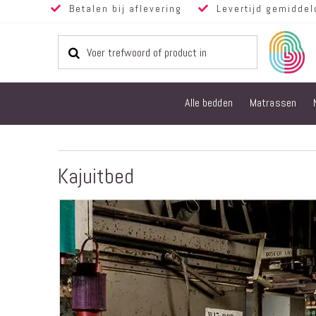
Betalen bij aflevering
Levertijd gemiddel
Alle bedden
Matrassen
Kajuitbed
Ga
naar
het
einde
van
de
afbeeldingen-