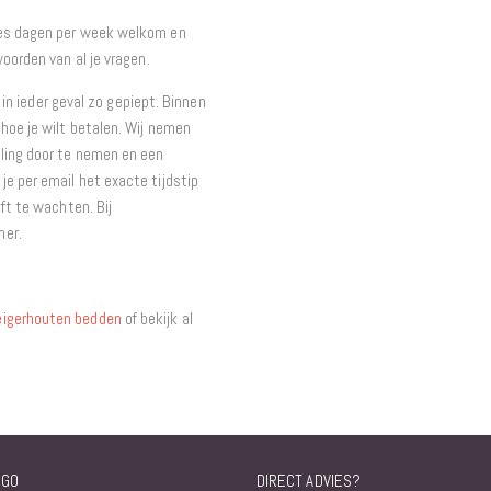
zes dagen per week welkom en
oorden van al je vragen.
t in ieder geval zo gepiept. Binnen
hoe je wilt betalen. Wij nemen
ling door te nemen en een
e per email het exacte tijdstip
ft te wachten. Bij
mer.
eigerhouten bedden
of bekijk al
NGO
DIRECT ADVIES?