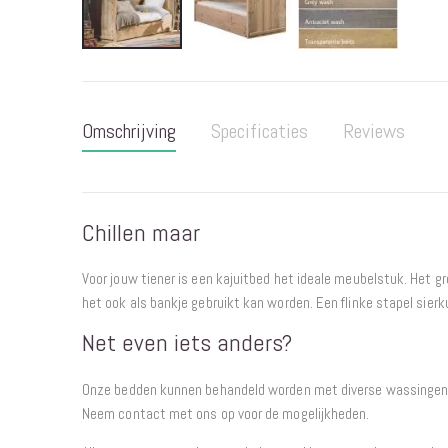
Ga
naar
het
Omschrijving
Specificaties
Reviews
begin
van
de
afbeeldingen-
Chillen maar
gallerij
Voor jouw tiener is een kajuitbed het ideale meubelstuk. Het gr
het ook als bankje gebruikt kan worden. Een flinke stapel sierk
Net even iets anders?
Onze bedden kunnen behandeld worden met diverse wassingen 
Neem contact met ons op voor de mogelijkheden.