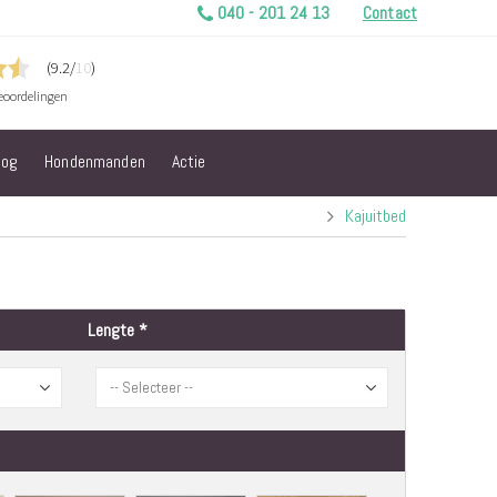
040 - 201 24 13
Contact
log
Hondenmanden
Actie
Kajuitbed
Lengte