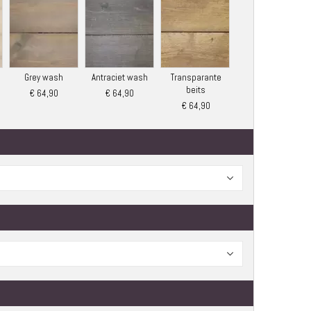
Grey wash
Antraciet wash
Transparante
beits
€ 64,90
€ 64,90
€ 64,90