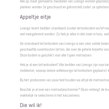
Alle op maat gemaakte meubelen van Livengo worden geproduce
planken worden 3x geschuurd en geborsteld zodat ze splintervrij
Appeltje eitje
Livengo levert bedden standaard zonder lattenbodem en/of ma
wel meegeleverd worden. Zo heb je alles in één keer in huis, we
De standaard lattenbodem van Livengo is een zeer solide bode
geschaafde vurenhouten latten, die over de gehele breedte va
Deze bodem is geschikt voor alle typen matrassen.
Heb je al een lattenbodem? Alle bedden van Livengo zijn voorzi
middenlat, waarop iedere willekeurige lattenbodem geplaatst 
Bij het produceren van jouw bed houden wij altijd de matrasma
Beschik je al over een matrasbeschermer? Deze verlengt de lev
makkelijk te selecteren in het keuzemenu.
Die wil ik!