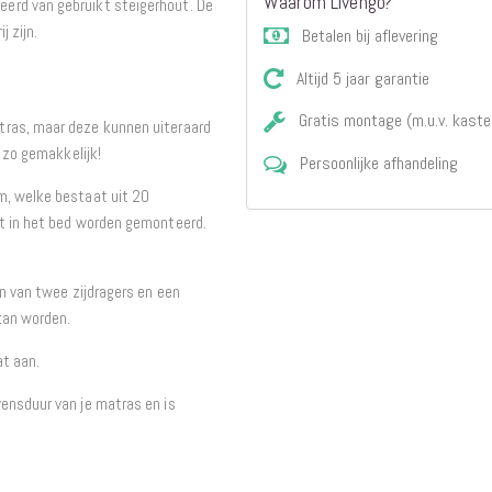
Waarom Livengo?
erd van gebruikt steigerhout. De
 zijn.
Betalen bij aflevering
Altijd 5 jaar garantie
Gratis montage (m.u.v. kaste
tras, maar deze kunnen uiteraard
l zo gemakkelijk!
Persoonlijke afhandeling
m, welke bestaat uit 20
st in het bed worden gemonteerd.
en van twee zijdragers en een
kan worden.
at aan.
ensduur van je matras en is