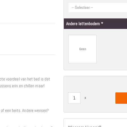
Interieur
Bureaus
Wandrekken
Andere lattenbodem
Overige
Blog
Hondenmanden
Actie
Geen
ote voordeel van het bed is dat
ussens erin en chillen maar!
of een beits. Andere wensen?