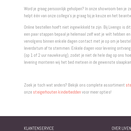
Word je graag persoonlijk geholpen? In onze showroom ben je 
helpt één van onze collega’s je graag bij je keuze en het beantw
Online bestellen hoeft niet ingewikkeld te zijn. Bij Livengo is di
een paar stappen bepaal je helemaal zelf wat je wilt hebben en 
vervolgens binnen enkele dagen contact met je op om je bestel
leverdatum af te stemmen. Enkele dagen voor levering ontvang j
(op 1 of 2 uur nauwkeurig), zodat je niet de hele dag op ons hoe
levering monteren wij het bed meteen in de gewenste slaapka
Zoek je toch wat anders? Bekijk ons complete assortiment
st
onze
steigerhouten kinderbedden
voor meer opties!
KLANTENSERVICE
OVER LIVE