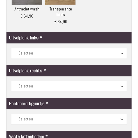
Antraciet wash
Transparante
beits
€ 64,90
€ 64,90
Uitvalplank links
Uitvalplank rechts
Hoofdbord figuurtje
Vaste lattenbodem