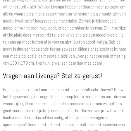
wil je natuurlijk niet! Wij van Livengo hebben er daarom voor gekozen om
alleen woonplaids in ons assortiment op te nemen die gemaakt zijn van
mooie, kwalitatief hoogstaande materialen. Zo vind je bijvoorbeeld
modellen van katoen, wol, acryl, of een combinatie hiervan. En... the size
of the plaid does matter! Niets is zo vervelend als een model waarbij je
telkens op moet letten of je voeten niet ‘buiten boord’ vallen. Ook de
maat is dus een bepalende factor geweest tijdens onze zoektocht naar
een mooie collectie: de meeste plaids van Livengo hebben een afmeting
van 130 x 170 cm. Hier kun je wel een paar jaar mee doen!
Vragen aan Livengo? Stel ze gerust!
En, heb je een keuze kunnen maken uit de verschillende throws? Hoewel
het tegenwoordig is toegestaan om erop los te combineren met diverse
woonstijlen, kleuren en verschillende accessoires, kunnen wij het ons
goed voorstellen dat je hulp nodig hebt bij het kiezen van jouw favoriete
bankvriend. Heb je dus advies nodig, of heb je andere vragen of
opmerkingen? Neem contact met ons op! Je belt de klantenservice van