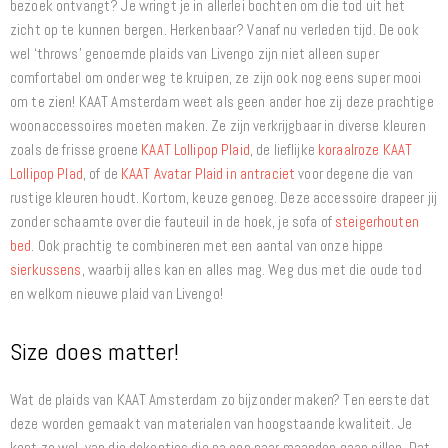
bezoek ontvangt? Je wringt je in allerlei bochten om die tod uit het
zicht op te kunnen bergen. Herkenbaar? Vanaf nu verleden tijd. De ook
wel ‘throws’ genoemde plaids van Livengo zijn niet alleen super
comfortabel om onder weg te kruipen, ze zijn ook nog eens super mooi
om te zien! KAAT Amsterdam weet als geen ander hoe zij deze prachtige
woonaccessoires moeten maken. Ze zijn verkrijgbaar in diverse kleuren
zoals de frisse groene
KAAT Lollipop Plaid
, de lieflijke
koraalroze KAAT
Lollipop Plad
, of de
KAAT Avatar Plaid in antraciet
voor degene die van
rustige kleuren houdt. Kortom, keuze genoeg. Deze accessoire drapeer jij
zonder schaamte over die fauteuil in de hoek, je sofa of
steigerhouten
bed
. Ook prachtig te combineren met een aantal van onze hippe
sierkussens
, waarbij alles kan en alles mag. Weg dus met die oude tod
en welkom nieuwe plaid van Livengo!
Size does matter!
Wat de plaids van KAAT Amsterdam zo bijzonder maken? Ten eerste dat
deze worden gemaakt van materialen van hoogstaande kwaliteit. Je
kent ze wel, van die dekentjes die na een paar maanden gaan pillen. Dat