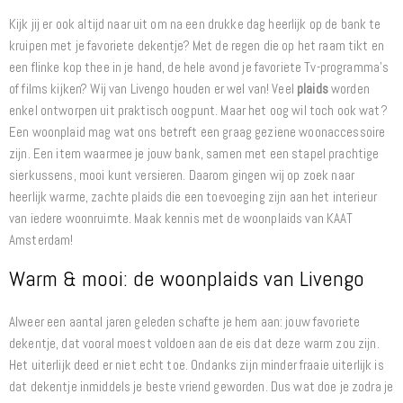
Kijk jij er ook altijd naar uit om na een drukke dag heerlijk op de bank te
kruipen met je favoriete dekentje? Met de regen die op het raam tikt en
een flinke kop thee in je hand, de hele avond je favoriete Tv-programma’s
of films kijken? Wij van Livengo houden er wel van! Veel
plaids
worden
enkel ontworpen uit praktisch oogpunt. Maar het oog wil toch ook wat?
Een woonplaid mag wat ons betreft een graag geziene woonaccessoire
zijn. Een item waarmee je jouw bank, samen met een stapel prachtige
sierkussens, mooi kunt versieren. Daarom gingen wij op zoek naar
heerlijk warme, zachte plaids die een toevoeging zijn aan het interieur
van iedere woonruimte. Maak kennis met de woonplaids van KAAT
Amsterdam!
Warm & mooi: de woonplaids van Livengo
Alweer een aantal jaren geleden schafte je hem aan: jouw favoriete
dekentje, dat vooral moest voldoen aan de eis dat deze warm zou zijn.
Het uiterlijk deed er niet echt toe. Ondanks zijn minder fraaie uiterlijk is
dat dekentje inmiddels je beste vriend geworden. Dus wat doe je zodra je