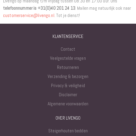
Livengo op maandag t/m vrijdag tussen 08:30 en 17:00 uur. Ons
telefoonnummer is +31(0)40 201 24 13
. Mailen mag natuurlijk ook naar
customerservice@livengo.nl
. Tot je dienst!
KLANTENSERVICE
Contact
Veelgestelde vragen
Retourneren
Verzending & bezorgen
Privacy & veiligheid
Disclaimer
Algemene voorwaarden
OVER LIVENGO
Steigerhouten bedden