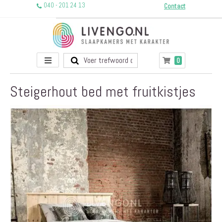
040 - 201 24 13
Contact
Toggle
producten
0
Winkelwagen
Nav
Steigerhout bed met fruitkistjes
Ga
naar
het
einde
van
de
afbeeldingen-
gallerij