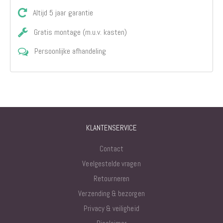
Altijd 5 jaar garantie
Gratis montage (m.u.v. kasten)
Persoonlijke afhandeling
KLANTENSERVICE
Contact
Veelgestelde vragen
Retourneren
Verzending & bezorgen
Privacy & veiligheid