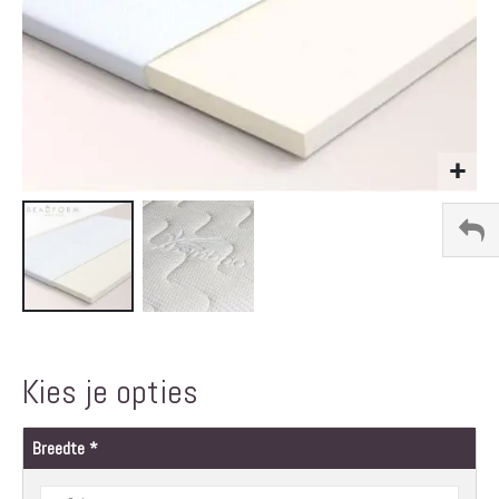
Ga
naar
het
Kies je opties
begin
van
de
Breedte
afbeeldingen-
gallerij