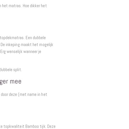
n het matras. Hoe dikker het
t topdekmatras. Een dubbele
. De inkeping maakt het mogelijk
 Erg wenselijk wanneer je
dubbele split.
nger mee
n door deze (met name in het
ke topkwaliteit Bamboo tijk. Deze