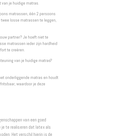
 van je huidige matras.
soons matrassen, één 2 persoons
 twee losse matrassen te leggen,
ouw partner? Je hoeft niet te
sse matrassen ieder zijn hardheid
ort te creëren.
teuning van je huidige matras?
het onderliggende matras en houdt
fritsbaar, waardoor je deze
igenschappen van een goed
e te realiseren dat latex als
den. Het verschil hierin is de