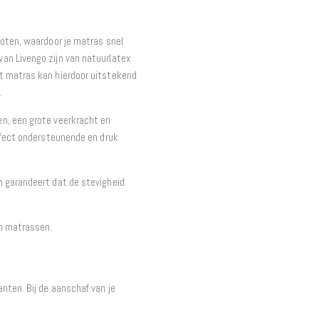
loten, waardoor je matras snel
an Livengo zijn van natuurlatex
t matras kan hierdoor uitstekend
.
n, een grote veerkracht en
erfect ondersteunende en druk
n garandeert dat de stevigheid
en matrassen.
nten. Bij de aanschaf van je