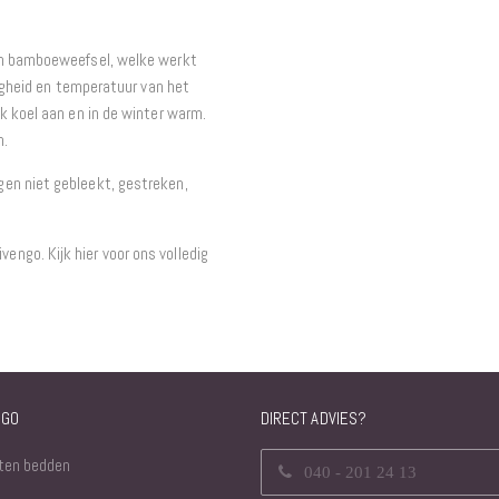
an bamboeweefsel, welke werkt
tigheid en temperatuur van het
k koel aan en in de winter warm.
n.
en niet gebleekt, gestreken,
ngo. Kijk hier voor ons volledig
NGO
DIRECT ADVIES?
ten bedden
040 - 201 24 13