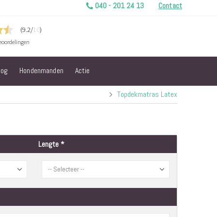
040 - 201 24 13
Contact
log
Hondenmanden
Actie
Topdekmatras Latex
Lengte