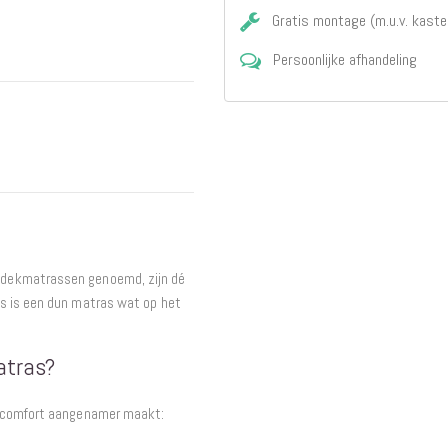
Gratis montage (m.u.v. kaste
Interieur
Bureaus
Persoonlijke afhandeling
Wandrekken
Overige
Blog
Hondenmanden
Actie
 dekmatrassen genoemd, zijn dé
s is een dun matras wat op het
atras?
igcomfort aangenamer maakt: