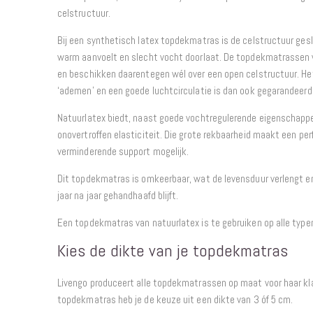
celstructuur.
Bij een synthetisch latex topdekmatras is de celstructuur ges
warm aanvoelt en slecht vocht doorlaat. De topdekmatrassen v
en beschikken daarentegen wél over een open celstructuur. He
‘ademen’ en een goede luchtcirculatie is dan ook gegarandeerd
Natuurlatex biedt, naast goede vochtregulerende eigenschappe
onovertroffen elasticiteit. Die grote rekbaarheid maakt een p
verminderende support mogelijk.
Dit topdekmatras is omkeerbaar, wat de levensduur verlengt e
jaar na jaar gehandhaafd blijft.
Een topdekmatras van natuurlatex is te gebruiken op alle typ
Kies de dikte van je topdekmatras
Livengo produceert alle topdekmatrassen op maat voor haar kla
topdekmatras heb je de keuze uit een dikte van 3 óf 5 cm.