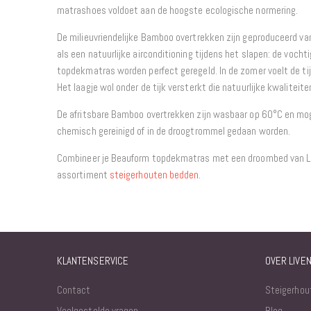
matrashoes voldoet aan de hoogste ecologische normering.
De milieuvriendelijke Bamboo overtrekken zijn geproduceerd v
als een natuurlijke airconditioning tijdens het slapen: de voch
topdekmatras worden perfect geregeld. In de zomer voelt de tij
Het laagje wol onder de tijk versterkt die natuurlijke kwaliteite
De afritsbare Bamboo overtrekken zijn wasbaar op 60°C en mog
chemisch gereinigd of in de droogtrommel gedaan worden.
Combineer je Beauform topdekmatras met een droombed van Live
assortiment
steigerhouten bedden
.
KLANTENSERVICE
OVER LIVE
Contact
Steigerhou
Veelgestelde vragen
Blog