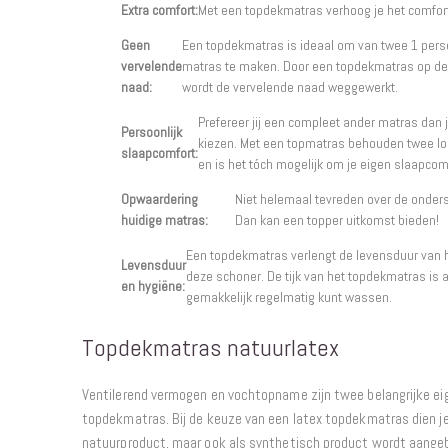
Extra comfort:
Met een topdekmatras verhoog je het comfort
Geen
Een topdekmatras is ideaal om van twee 1 per
vervelende
matras te maken. Door een topdekmatras op de
naad:
wordt de vervelende naad weggewerkt.
Prefereer jij een compleet ander matras dan j
Persoonlijk
kiezen. Met een topmatras behouden twee lo
slaapcomfort:
en is het tóch mogelijk om je eigen slaapcomf
Opwaardering
Niet helemaal tevreden over de onders
huidige matras:
Dan kan een topper uitkomst bieden!
Een topdekmatras verlengt de levensduur van 
Levensduur
deze schoner. De tijk van het topdekmatras is a
en hygiëne:
gemakkelijk regelmatig kunt wassen.
Topdekmatras natuurlatex
Ventilerend vermogen en vochtopname zijn twee belangrijke e
topdekmatras. Bij de keuze van een latex topdekmatras dien je j
natuurproduct, maar ook als synthetisch product wordt aangebo