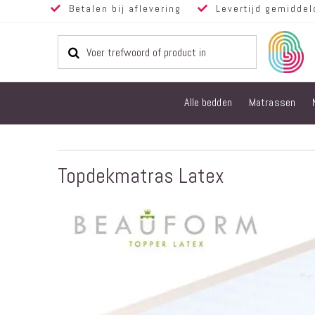
Betalen bij aflevering
Levertijd gemiddel
Alle bedden
Matrassen
Topdekmatras Latex
Ga
naar
het
einde
van
de
afbeeldingen-