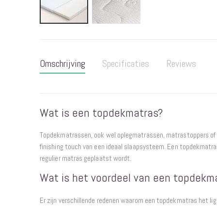
Ga
naar
het
Omschrijving
Specificaties
Reviews
begin
van
de
afbeeldingen-
Wat is een topdekmatras?
gallerij
Topdekmatrassen, ook wel oplegmatrassen, matrastoppers of
finishing touch van een ideaal slaapsysteem. Een topdekmatra
regulier matras geplaatst wordt.
Wat is het voordeel van een topdekm
Er zijn verschillende redenen waarom een topdekmatras het l