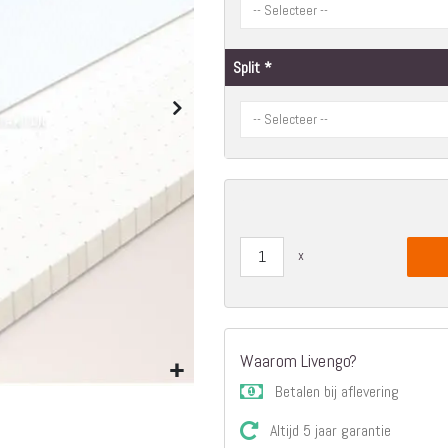
Matrassen
Comfort Plus
Matrassen
Split
Topdekmatrassen
Nachtkastjes
Bedbodems
Vlakke
lattenbodems
Elektrische
lattenbodems
Beddengoed
Dekbedden
Hoofdkussens
Dekbedovertrekken
Sierkussens
Waarom Livengo?
Plaids / Throws
Betalen bij aflevering
Hoeslakens /
Moltons
Altijd 5 jaar garantie
Kasten