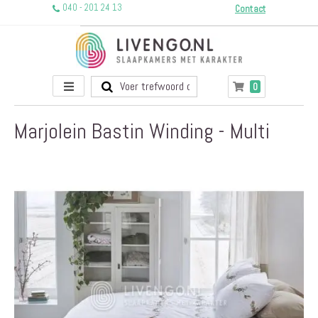
040 - 201 24 13
Contact
Toggle
producten
0
Winkelwagen
Nav
Marjolein Bastin Winding - Multi
Ga
naar
het
einde
van
de
afbeeldingen-
gallerij