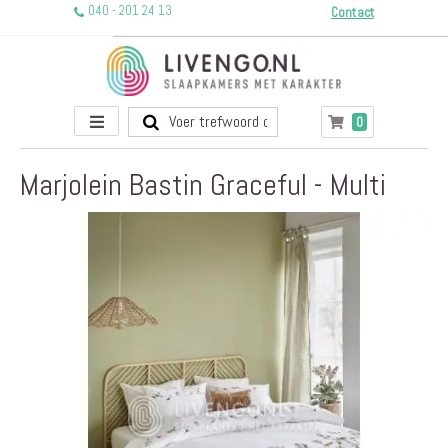
040 - 201 24 13
Contact
Toggle
producten
0
Winkelwagen
Nav
Marjolein Bastin Graceful - Multi
Ga
naar
het
einde
van
de
afbeeldingen-
gallerij