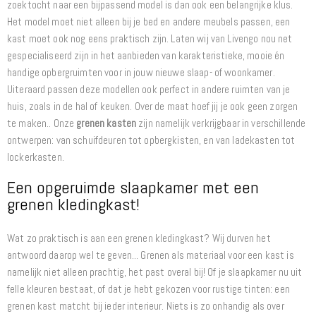
zoektocht naar een bijpassend model is dan ook een belangrijke klus.
Het model moet niet alleen bij je bed en andere meubels passen, een
kast moet ook nog eens praktisch zijn. Laten wij van Livengo nou net
gespecialiseerd zijn in het aanbieden van karakteristieke, mooie én
handige opbergruimten voor in jouw nieuwe slaap- of woonkamer.
Uiteraard passen deze modellen ook perfect in andere ruimten van je
huis, zoals in de hal of keuken. Over de maat hoef jij je ook geen zorgen
te maken.. Onze
grenen kasten
zijn namelijk verkrijgbaar in verschillende
ontwerpen: van schuifdeuren tot opbergkisten, en van ladekasten tot
lockerkasten.
Een opgeruimde slaapkamer met een
grenen kledingkast!
Wat zo praktisch is aan een grenen kledingkast? Wij durven het
antwoord daarop wel te geven... Grenen als materiaal voor een kast is
namelijk niet alleen prachtig, het past overal bij! Of je slaapkamer nu uit
felle kleuren bestaat, of dat je hebt gekozen voor rustige tinten: een
grenen kast matcht bij ieder interieur. Niets is zo onhandig als over