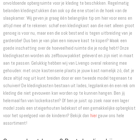
onvoldoende opbergruimte voor je kleding te beschikken. Regelmatig
belanden kledingstukken dan ook op die ene stoel in de hoek van de
slaapkamer. Wij geven je graag één belangrijke tip om hier voor eens en
altijd mee af te rekenen: schaf een kledingkast aan die niet alleen groot
genoeg is voor nu, maar een die ook bestand is tegen uitbreiding van je
garderobe! Dus ben je van plan een nieuwe kast te kopen? Maak een
goede inschatting over de hoeveelheid ruimte die je nodig hebt! Onze
kledingkasten worden als zelfbouwpakket geleverd en zijn niet in maat
aan te passen. Gelukkig hebben wij van Livengo overal rekening mee
gehouden: met onze kastenserie plaats je jouw kast namelijk zó, dat je
deze altijd nog uit kunt breiden door er een tweede model tegenaan te
schuiven! De kledingkasten bestaan uit lades, legplanken én een rek om
kleding die niet gevouwen kan worden op te kunnen hangen. Ben jij
helemaal fan van lockerkasten? Of ben je juist op zoek naar een lager
model zoals een steigerhouten ladekast of een gemakkelijke opbergkist
voor het speelgoed van de kinderen? Bekijk dan
hier
gauw ons hele
assortiment!