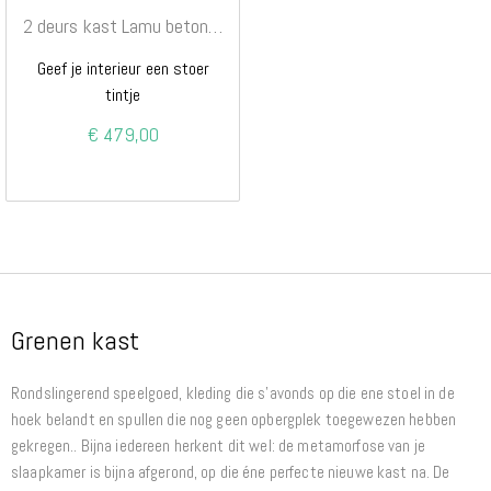
2 deurs kast Lamu betongrijs
Geef je interieur een stoer
tintje
€ 479,00
Grenen kast
Rondslingerend speelgoed, kleding die s'avonds op die ene stoel in de
hoek belandt en spullen die nog geen opbergplek toegewezen hebben
gekregen.. Bijna iedereen herkent dit wel: de metamorfose van je
slaapkamer is bijna afgerond, op die éne perfecte nieuwe kast na. De