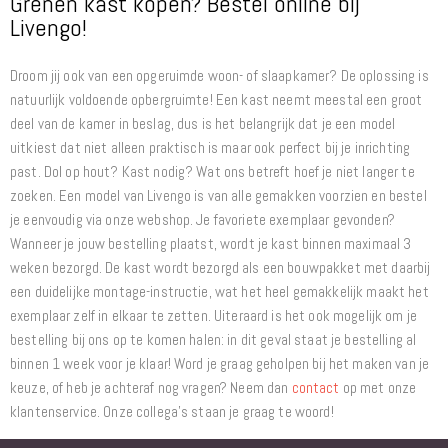
Grenen kast kopen? Bestel online bij
Livengo!
Droom jij ook van een opgeruimde woon- of slaapkamer? De oplossing is
natuurlijk voldoende opbergruimte! Een kast neemt meestal een groot
deel van de kamer in beslag, dus is het belangrijk dat je een model
uitkiest dat niet alleen praktisch is maar ook perfect bij je inrichting
past. Dol op hout? Kast nodig? Wat ons betreft hoef je niet langer te
zoeken. Een model van Livengo is van alle gemakken voorzien en bestel
je eenvoudig via onze webshop. Je favoriete exemplaar gevonden?
Wanneer je jouw bestelling plaatst, wordt je kast binnen maximaal 3
weken bezorgd. De kast wordt bezorgd als een bouwpakket met daarbij
een duidelijke montage-instructie, wat het heel gemakkelijk maakt het
exemplaar zelf in elkaar te zetten. Uiteraard is het ook mogelijk om je
bestelling bij ons op te komen halen: in dit geval staat je bestelling al
binnen 1 week voor je klaar! Word je graag geholpen bij het maken van je
keuze, of heb je achteraf nog vragen? Neem dan
contact
op met onze
klantenservice. Onze collega's staan je graag te woord!