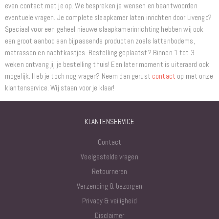
even contact met je op. We bespreken je wensen en beantwoorden
eventuele vragen. Je complete slaapkamer laten inrichten door Livengo?
Speciaal voor een geheel nieuwe slaapkamerinrichting hebben wij ook
een groot aanbod aan bijpassende producten zoals lattenbodems,
matrassen en nachtkastjes. Bestelling geplaatst? Binnen 1 tot 3
weken ontvang jij je bestelling thuis! Een later moment is uiteraard ook
mogelijk. Heb je toch nog vragen? Neem dan gerust
contact
op met onze
klantenservice. Wij staan voor je klaar!
KLANTENSERVICE
Contact
Veelgestelde vragen
Retourneren
Verzending & bezorgen
Privacy & veiligheid
Disclaimer