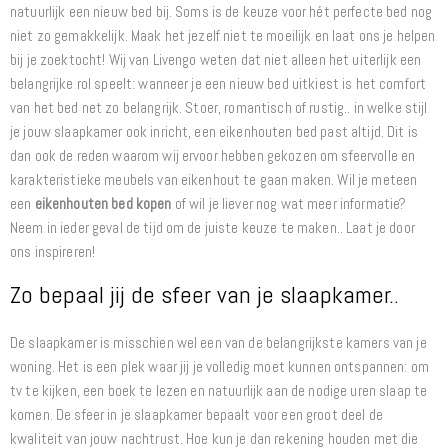
natuurlijk een nieuw bed bij. Soms is de keuze voor hét perfecte bed nog
niet zo gemakkelijk. Maak het jezelf niet te moeilijk en laat ons je helpen
bij je zoektocht! Wij van Livengo weten dat niet alleen het uiterlijk een
belangrijke rol speelt: wanneer je een nieuw bed uitkiest is het comfort
van het bed net zo belangrijk. Stoer, romantisch of rustig.. in welke stijl
je jouw slaapkamer ook inricht, een eikenhouten bed past altijd. Dit is
dan ook de reden waarom wij ervoor hebben gekozen om sfeervolle en
karakteristieke meubels van eikenhout te gaan maken. Wil je meteen
een
eikenhouten bed kopen
of wil je liever nog wat meer informatie?
Neem in ieder geval de tijd om de juiste keuze te maken.. Laat je door
ons inspireren!
Zo bepaal jij de sfeer van je slaapkamer..
De slaapkamer is misschien wel een van de belangrijkste kamers van je
woning. Het is een plek waar jij je volledig moet kunnen ontspannen: om
tv te kijken, een boek te lezen en natuurlijk aan de nodige uren slaap te
komen. De sfeer in je slaapkamer bepaalt voor een groot deel de
kwaliteit van jouw nachtrust. Hoe kun je dan rekening houden met die