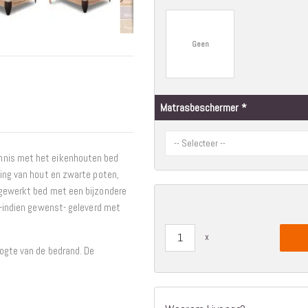
Interieur
Bureaus
Geen
Wandrekken
Overige
Blog
Hondenmanden
Matrasbeschermer
Actie
nnis met het eikenhouten bed
ling van hout en zwarte poten,
fgewerkt bed met een bijzondere
t -indien gewenst- geleverd met
oogte van de bedrand. De