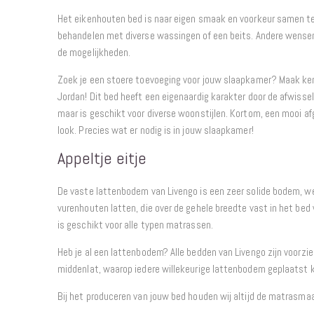
Het eikenhouten bed is naar eigen smaak en voorkeur samen te 
behandelen met diverse wassingen of een beits. Andere wens
de mogelijkheden.
Zoek je een stoere toevoeging voor jouw slaapkamer? Maak ke
Jordan! Dit bed heeft een eigenaardig karakter door de afwisse
maar is geschikt voor diverse woonstijlen. Kortom, een mooi a
look. Precies wat er nodig is in jouw slaapkamer!
Appeltje eitje
De vaste lattenbodem van Livengo is een zeer solide bodem, w
vurenhouten latten, die over de gehele breedte vast in het b
is geschikt voor alle typen matrassen.
Heb je al een lattenbodem? Alle bedden van Livengo zijn voorzi
middenlat, waarop iedere willekeurige lattenbodem geplaatst 
Bij het produceren van jouw bed houden wij altijd de matrasma