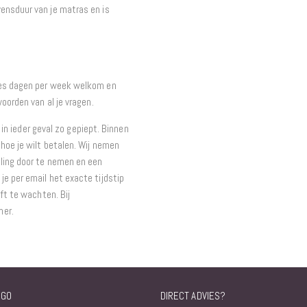
ensduur van je matras en is
zes dagen per week welkom en
oorden van al je vragen.
t in ieder geval zo gepiept. Binnen
hoe je wilt betalen. Wij nemen
ling door te nemen en een
e per email het exacte tijdstip
ft te wachten. Bij
mer.
NGO
DIRECT ADVIES?