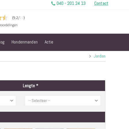
040 - 201 24 13
Contact
log
Hondenmanden
Actie
Jordan
Lengte