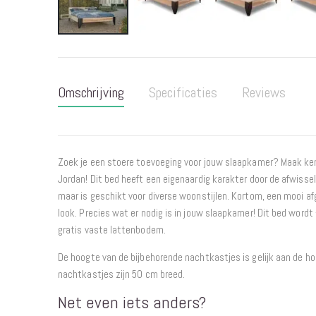
Ga
naar
het
Omschrijving
Specificaties
Reviews
begin
van
de
afbeeldingen-
gallerij
Zoek je een stoere toevoeging voor jouw slaapkamer? Maak ke
Jordan! Dit bed heeft een eigenaardig karakter door de afwisse
maar is geschikt voor diverse woonstijlen. Kortom, een mooi a
look. Precies wat er nodig is in jouw slaapkamer! Dit bed word
gratis vaste lattenbodem.
De hoogte van de bijbehorende nachtkastjes is gelijk aan de h
nachtkastjes zijn 50 cm breed.
Net even iets anders?