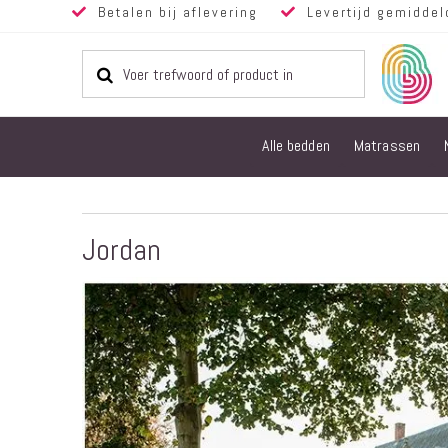
Betalen bij aflevering
Levertijd gemiddel
Alle bedden
Matrassen
Jordan
Ga
naar
het
einde
van
de
afbeeldingen-