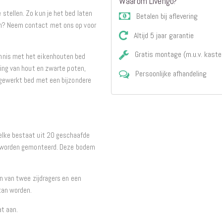
Waarom Livengo?
stellen. Zo kun je het bed laten
Betalen bij aflevering
en? Neem contact met ons op voor
Altijd 5 jaar garantie
Gratis montage (m.u.v. kaste
nnis met het eikenhouten bed
ling van hout en zwarte poten,
Persoonlijke afhandeling
fgewerkt bed met een bijzondere
elke bestaat uit 20 geschaafde
ed worden gemonteerd. Deze bodem
en van twee zijdragers en een
kan worden.
at aan.