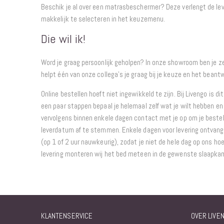
Beschik je al over een matrasbeschermer? Deze verlengt de lev
makkelijk te selecteren in het keuzemenu.
Die wil ik!
Word je graag persoonlijk geholpen? In onze showroom ben je 
helpt één van onze collega’s je graag bij je keuze en het beantw
Online bestellen hoeft niet ingewikkeld te zijn. Bij Livengo is di
een paar stappen bepaal je helemaal zelf wat je wilt hebben en 
vervolgens binnen enkele dagen contact met je op om je bestel
leverdatum af te stemmen. Enkele dagen voor levering ontvang j
(op 1 of 2 uur nauwkeurig), zodat je niet de hele dag op ons hoe
levering monteren wij het bed meteen in de gewenste slaapka
KLANTENSERVICE
OVER LIVE