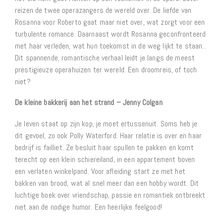
reizen de twee operazangers de wereld over. De liefde van
Rosanna voor Roberto gaat maar niet over, wat zorgt voor een
turbulente romance. Daarnaast wordt Rosanna geconfronteerd
met haar verleden, wat hun toekomst in de weg lijkt te staan..
Dit spannende, romantische verhaal leidt je langs de meest
prestigieuze operahuizen ter wereld. Een droomreis, of toch
niet?
De kleine bakkerij aan het strand – Jenny Colgan
Je leven staat op zijn kop, je moet ertussenuit. Soms heb je
dit gevoel, zo ook Polly Waterford. Haar relatie is over en haar
bedrijf is failliet. Ze besluit haar spullen te pakken en komt
terecht op een klein schiereiland, in een appartement boven
een verlaten winkelpand. Voor afleiding start ze met het
bakken van brood, wat al snel meer dan een hobby wordt. Dit
luchtige boek over vriendschap, passie en romantiek ontbreekt
niet aan de nodige humor. Een heerlijke feelgood!