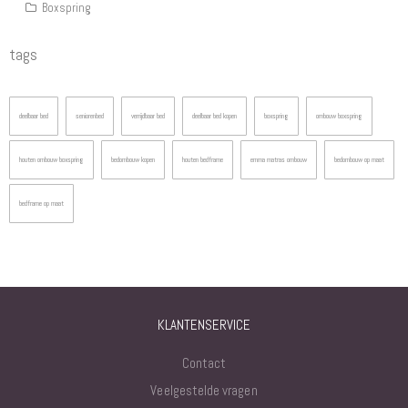
Boxspring
tags
deelbaar bed
seniorenbed
verrijdbaar bed
deelbaar bed kopen
boxspring
ombouw boxspring
houten ombouw boxspring
bedombouw kopen
houten bedframe
emma matras ombouw
bedombouw op maat
bedframe op maat
KLANTENSERVICE
Contact
Veelgestelde vragen