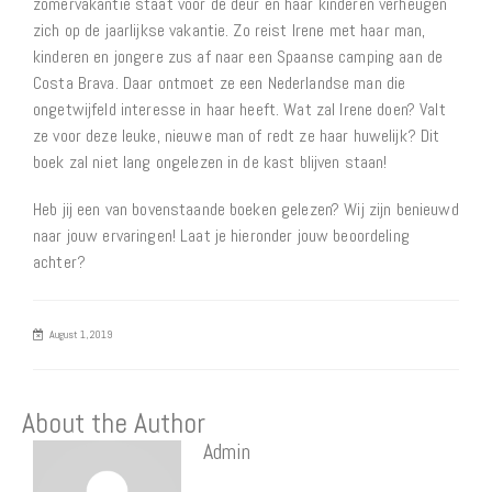
zomervakantie staat voor de deur en haar kinderen verheugen
zich op de jaarlijkse vakantie. Zo reist Irene met haar man,
kinderen en jongere zus af naar een Spaanse camping aan de
Costa Brava. Daar ontmoet ze een Nederlandse man die
ongetwijfeld interesse in haar heeft. Wat zal Irene doen? Valt
ze voor deze leuke, nieuwe man of redt ze haar huwelijk? Dit
boek zal niet lang ongelezen in de kast blijven staan!
Heb jij een van bovenstaande boeken gelezen? Wij zijn benieuwd
naar jouw ervaringen! Laat je hieronder jouw beoordeling
achter?
August 1, 2019
About the Author
Admin