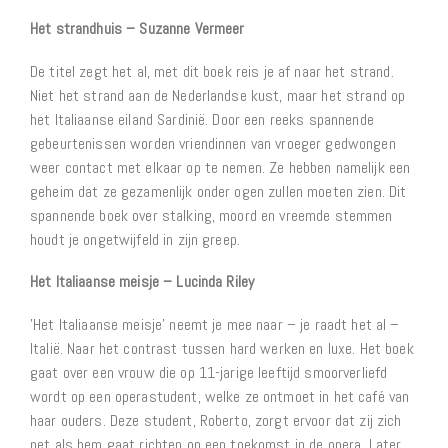
Het strandhuis – Suzanne Vermeer
De titel zegt het al, met dit boek reis je af naar het strand.
Niet het strand aan de Nederlandse kust, maar het strand op
het Italiaanse eiland Sardinië. Door een reeks spannende
gebeurtenissen worden vriendinnen van vroeger gedwongen
weer contact met elkaar op te nemen. Ze hebben namelijk een
geheim dat ze gezamenlijk onder ogen zullen moeten zien. Dit
spannende boek over stalking, moord en vreemde stemmen
houdt je ongetwijfeld in zijn greep.
Het Italiaanse meisje – Lucinda Riley
'Het Italiaanse meisje' neemt je mee naar – je raadt het al –
Italië. Naar het contrast tussen hard werken en luxe. Het boek
gaat over een vrouw die op 11-jarige leeftijd smoorverliefd
wordt op een operastudent, welke ze ontmoet in het café van
haar ouders. Deze student, Roberto, zorgt ervoor dat zij zich
net als hem gaat richten op een toekomst in de opera. Later