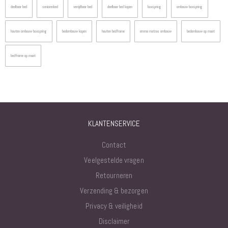
deelbaar bed
seniorenbed
verrijdbaar bed
deelbaar bed kopen
boxspring
ombouw boxspring
houten ombouw boxspring
bedombouw kopen
houten bedframe
emma matras ombouw
bedombouw op maat
bedframe op maat
KLANTENSERVICE
Contact
Veelgestelde vragen
Retourneren
Verzending & bezorgen
Privacy & veiligheid
Disclaimer