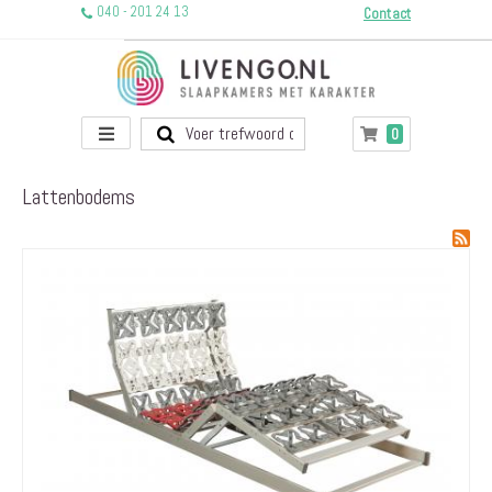
040 - 201 24 13
Contact
Toggle
producten
0
Winkelwagen
Nav
Lattenbodems