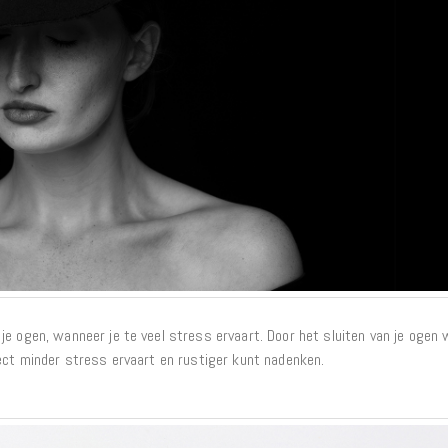
je ogen, wanneer je te veel stress ervaart. Door het sluiten van je ogen 
rect minder stress ervaart en rustiger kunt nadenken.