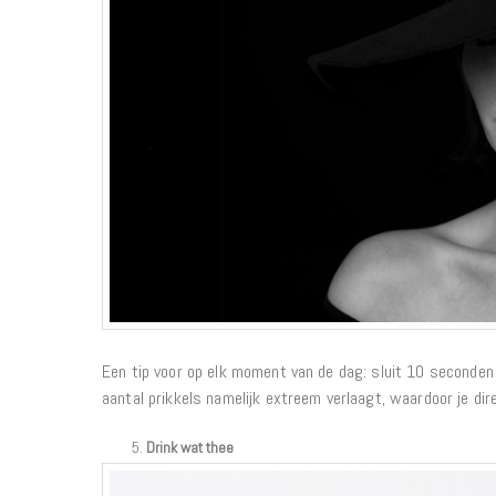
Een tip voor op elk moment van de dag: sluit 10 seconden 
aantal prikkels namelijk extreem verlaagt, waardoor je di
Drink wat thee