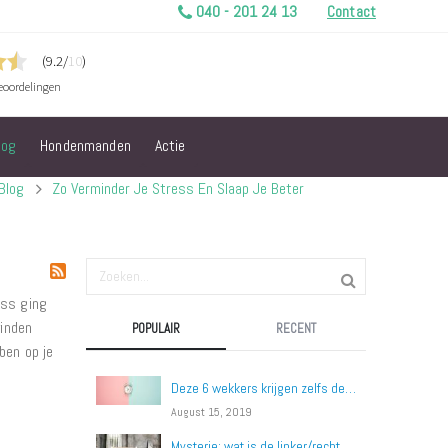
040 - 201 24 13
Contact
log
Hondenmanden
Actie
Blog
Zo Verminder Je Stress En Slaap Je Beter
ess ging
vinden
POPULAIR
RECENT
ben op je
Deze 6 wekkers krijgen zelfs de ergste snoozers uit bed!
August 15, 2019
Mysterie: wat is de linker/rechterkant van een bed?