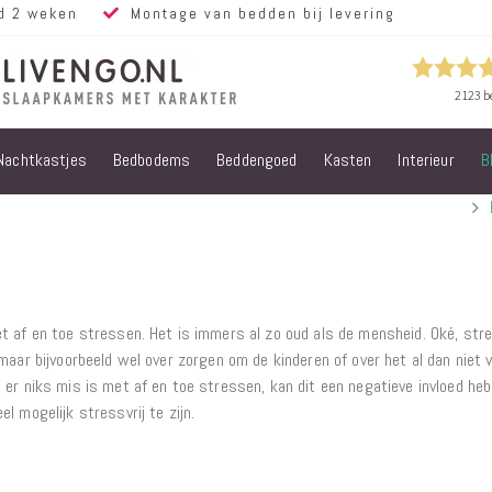
d 2 weken
Montage van bedden bij levering
Nachtkastjes
Bedbodems
Beddengoed
Kasten
Interieur
B
Alle bedden
Steigerhouten
bedden
Eiken bedden
Volwassen
bedden
et af en toe stressen. Het is immers al zo oud als de mensheid. Oké, str
Steigerhouten
maar bijvoorbeeld wel over zorgen om de kinderen of over het al dan niet 
kinderbedden
 er niks mis is met af en toe stressen, kan dit een negatieve invloed heb
Matrassen
l mogelijk stressvrij te zijn.
Micropocket
Matrassen
Pocketvering