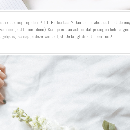
Interieur
Bureaus
Wandrekken
t ik ook nog regelen. Pffff.. Herkenbaar? Dan ben je absoluut niet de eni
Overige
n wanneer je dit moet doen). Kom je er dan achter dat je dingen hebt afge
Blog
elijk is, schrap je deze van de lijst. Je krijgt direct meer rust!
Hondenmanden
Actie