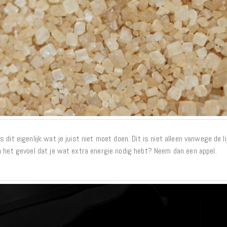
dit eigenlijk wat je juist niet moet doen. Dit is niet alleen vanwege de li
h het gevoel dat je wat extra energie nodig hebt? Neem dan een appel.