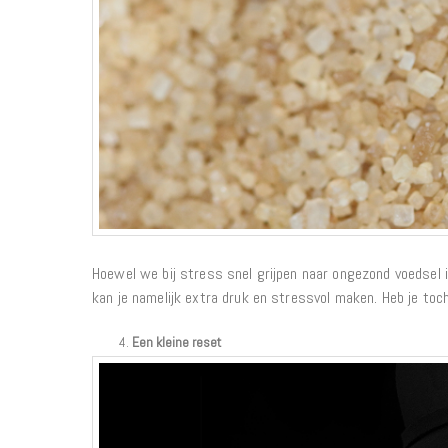
Hoewel we bij stress snel grijpen naar ongezond voedsel is 
kan je namelijk extra druk en stressvol maken. Heb je toc
Een kleine reset