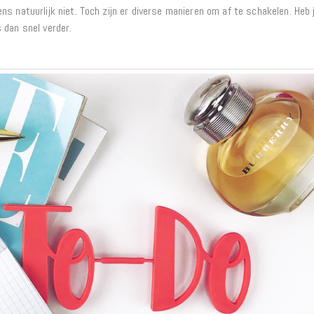
Matrassen
s natuurlijk niet. Toch zijn er diverse manieren om af te schakelen. Heb 
Comfort Plus
 dan snel verder.
Matrassen
Topdekmatrassen
Nachtkastjes
Bedbodems
Vlakke
lattenbodems
Elektrische
lattenbodems
Beddengoed
Dekbedden
Hoofdkussens
Dekbedovertrekken
Sierkussens
Plaids / Throws
Hoeslakens /
Moltons
Kasten