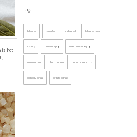
tags
deelbaar bed
seniorenbed
verrijdbaar bed
deelbaar bed kopen
boxspring
ombouw boxspring
houten ombouw boxspring
 is het
ijd
bedombouw kopen
houten bedframe
emma matras ombouw
bedombouw op maat
bedframe op maat