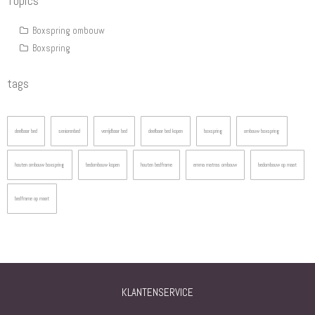
Topics
Boxspring ombouw
Boxspring
tags
deelbaar bed
seniorenbed
verrijdbaar bed
deelbaar bed kopen
boxspring
ombouw boxspring
houten ombouw boxspring
bedombouw kopen
houten bedframe
emma matras ombouw
bedombouw op maat
bedframe op maat
KLANTENSERVICE