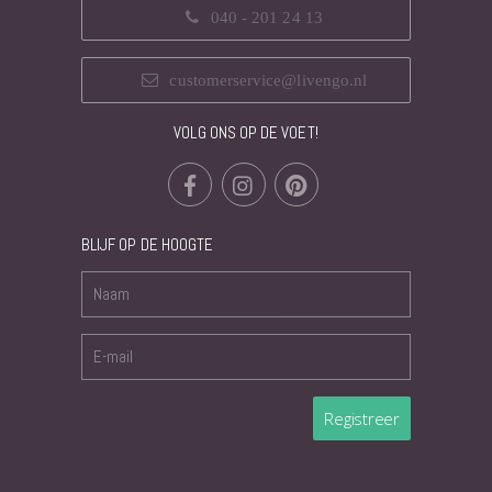
040 - 201 24 13
customerservice@livengo.nl
VOLG ONS OP DE VOET!
BLIJF OP DE HOOGTE
Registreer