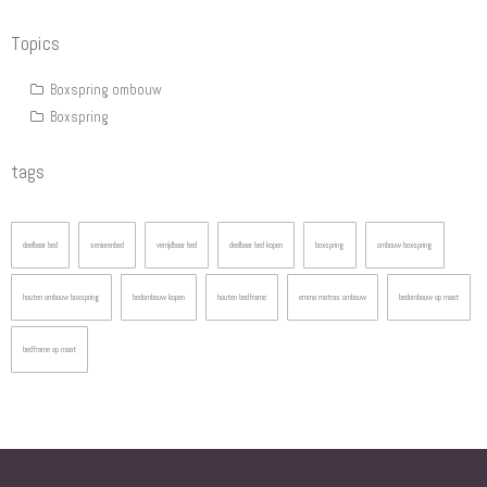
Topics
Boxspring ombouw
Boxspring
tags
deelbaar bed
seniorenbed
verrijdbaar bed
deelbaar bed kopen
boxspring
ombouw boxspring
houten ombouw boxspring
bedombouw kopen
houten bedframe
emma matras ombouw
bedombouw op maat
bedframe op maat