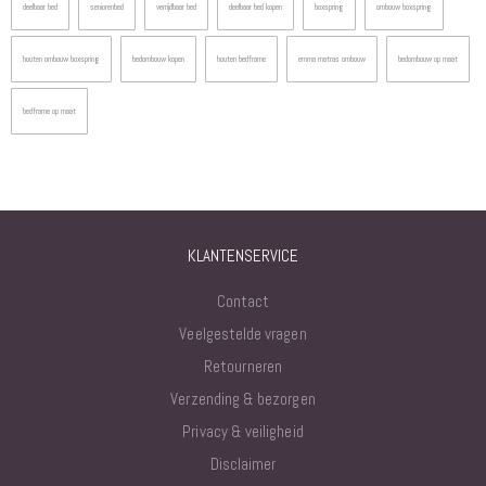
deelbaar bed
seniorenbed
verrijdbaar bed
deelbaar bed kopen
boxspring
ombouw boxspring
houten ombouw boxspring
bedombouw kopen
houten bedframe
emma matras ombouw
bedombouw op maat
bedframe op maat
KLANTENSERVICE
Contact
Veelgestelde vragen
Retourneren
Verzending & bezorgen
Privacy & veiligheid
Disclaimer