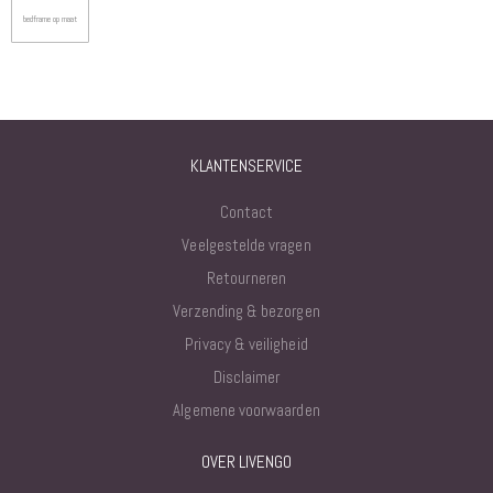
bedframe op maat
KLANTENSERVICE
Contact
Veelgestelde vragen
Retourneren
Verzending & bezorgen
Privacy & veiligheid
Disclaimer
Algemene voorwaarden
OVER LIVENGO