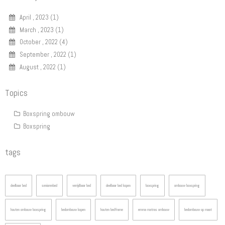
April , 2023 (1)
March , 2023 (1)
October , 2022 (4)
September , 2022 (1)
August , 2022 (1)
Topics
Boxspring ombouw
Boxspring
tags
deelbaar bed
seniorenbed
verrijdbaar bed
deelbaar bed kopen
boxspring
ombouw boxspring
houten ombouw boxspring
bedombouw kopen
houten bedframe
emma matras ombouw
bedombouw op maat