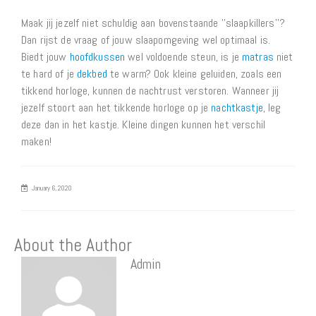
Maak jij jezelf niet schuldig aan bovenstaande ''slaapkillers''?
Dan rijst de vraag of jouw slaapomgeving wel optimaal is.
Biedt jouw
hoofdkussen
wel voldoende steun, is je
matras
niet
te hard of je
dekbed
te warm? Ook kleine geluiden, zoals een
tikkend horloge, kunnen de nachtrust verstoren. Wanneer jij
jezelf stoort aan het tikkende horloge op je
nachtkastje
, leg
deze dan in het kastje. Kleine dingen kunnen het verschil
maken!
January 6, 2020
About the Author
Admin