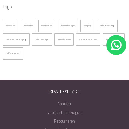
tags
deelbaar bed
seniorenbed
verrijdbaar bed
deelbaar bed kopen
boxspring
ombouw boxspring
houten ombouw boxspring
bedombouw kopen
houten bedframe
emma matras ombouw
bedombouw op maat
bedframe op maat
KLANTENSERVICE
Contact
Veelgestelde vragen
Retourneren