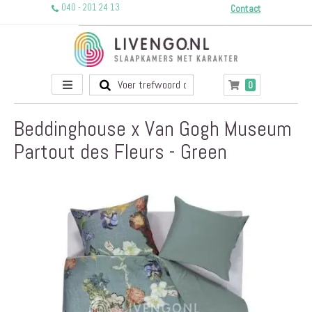
040 - 201 24 13
Contact
Toggle
producten
0
Winkelwagen
Nav
Beddinghouse x Van Gogh Museum
Partout des Fleurs - Green
Ga
naar
het
einde
van
de
afbeeldingen-
gallerij