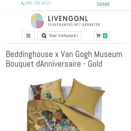
040 - 201 24 13
Contact
Toggle
producten
0
Winkelwagen
Nav
Beddinghouse x Van Gogh Museum
Bouquet dAnniversaire - Gold
Ga
naar
het
einde
van
de
afbeeldingen-
gallerij