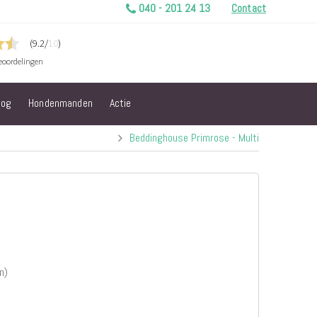
040 - 201 24 13
Contact
log
Hondenmanden
Actie
Beddinghouse Primrose - Multi
n)