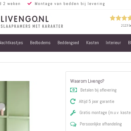
d 2 weken
Montage van bedden bij levering
Nachtkastjes
Bedbodems
Beddengoed
Kasten
Interieur
B
Alle bedden
Steigerhouten
bedden
Eiken bedden
Volwassen
Waarom Livengo?
bedden
Steigerhouten
Betalen bij aflevering
kinderbedden
Altijd 5 jaar garantie
Matrassen
Micropocket
Gratis montage (m.u.v. kaste
Matrassen
Persoonlijke afhandeling
Pocketvering