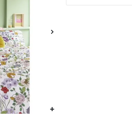
Matrassen
Comfort Plus
Matrassen
Topdekmatrassen
Nachtkastjes
Bedbodems
Vlakke
lattenbodems
Elektrische
lattenbodems
Beddengoed
Dekbedden
Hoofdkussens
Dekbedovertrekken
Sierkussens
Plaids / Throws
Hoeslakens /
Moltons
Kasten