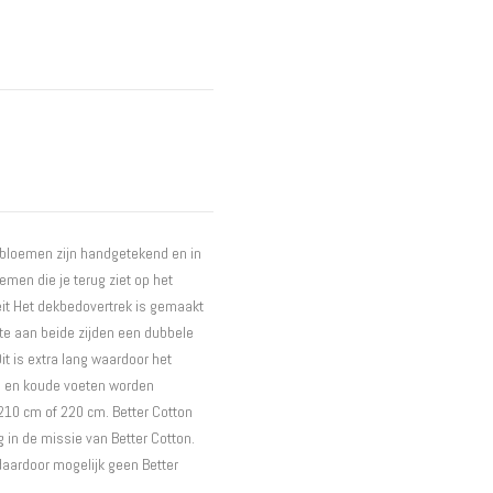
Interieur
Bureaus
Wandrekken
Overige
Blog
Hondenmanden
Actie
 bloemen zijn handgetekend en in
emen die je terug ziet op het
teit Het dekbedovertrek is gemaakt
te aan beide zijden een dubbele
it is extra lang waardoor het
n en koude voeten worden
210 cm of 220 cm. Better Cotton
 in de missie van Better Cotton.
daardoor mogelijk geen Better