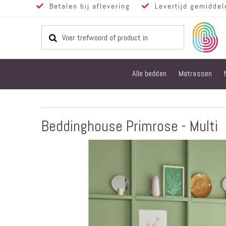
Betalen bij aflevering
Levertijd gemiddel
Alle bedden
Matrassen
Beddinghouse Primrose - Multi
Ga
naar
het
einde
van
de
afbeeldingen-