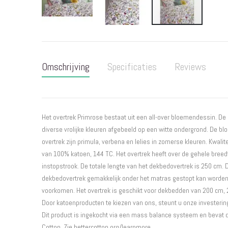
Ga
naar
het
Omschrijving
Specificaties
Reviews
begin
van
de
afbeeldingen-
gallerij
Het overtrek Primrose bestaat uit een all-over bloemendessin. De
diverse vrolijke kleuren afgebeeld op een witte ondergrond. De blo
overtrek zijn primula, verbena en lelies in zomerse kleuren. Kwali
van 100% katoen, 144 TC. Het overtrek heeft over de gehele breed
instopstrook. De totale lengte van het dekbedovertrek is 250 cm. D
dekbedovertrek gemakkelijk onder het matras gestopt kan worde
voorkomen. Het overtrek is geschikt voor dekbedden van 200 cm, 
Door katoenproducten te kiezen van ons, steunt u onze investering
Dit product is ingekocht via een mass balance systeem en bevat 
Cotton. Zie bettercotton.org/learnmore.