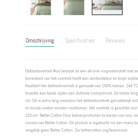
Ga
naar
het
Omschrijving
Specificaties
Reviews
begin
van
de
afbeeldingen-
gallerij
Dekbedovertrek Noa bestaat uit een all-over visgraatmotief met ee
bovenkant van het overtrek heeft een donkerekleur en loopt subtie
Kwaliteit Het dekbedovertrek is gemaakt van 100% katoen, 144 TC.
breedte aan beide zijden een dubbele instopstrook. De totale leng
cm. Dit is extra lang waardoor het dekbedovertrek gemakkelijk o
en koude voeten worden voorkomen. Het overtrek is geschikt voo
220 cm. Better Cotton Door katoenproducten te kiezen van ons, ste
missie van Better Cotton. Dit product is ingekocht via een mass 
mogelijk geen Better Cotton. Zie bettercotton.org/learnmore.