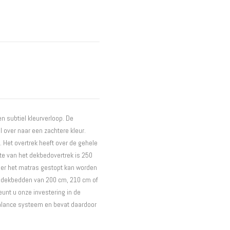
Interieur
Bureaus
Wandrekken
Overige
Blog
Hondenmanden
Actie
n subtiel kleurverloop. De
l over naar een zachtere kleur.
 Het overtrek heeft over de gehele
te van het dekbedovertrek is 250
nder het matras gestopt kan worden
r dekbedden van 200 cm, 210 cm of
unt u onze investering in de
balance systeem en bevat daardoor