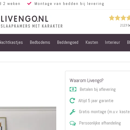
d 2 weken
Montage van bedden bij levering
Nachtkastjes
Bedbodems
Beddengoed
Kasten
Interieur
B
Alle bedden
Steigerhouten
bedden
Eiken bedden
Volwassen
Waarom Livengo?
bedden
Steigerhouten
Betalen bij aflevering
kinderbedden
Altijd 5 jaar garantie
Matrassen
Micropocket
Gratis montage (m.u.v. kaste
Matrassen
Persoonlijke afhandeling
Pocketvering