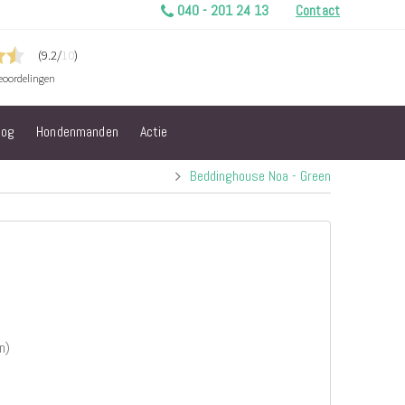
040 - 201 24 13
Contact
log
Hondenmanden
Actie
Beddinghouse Noa - Green
n)