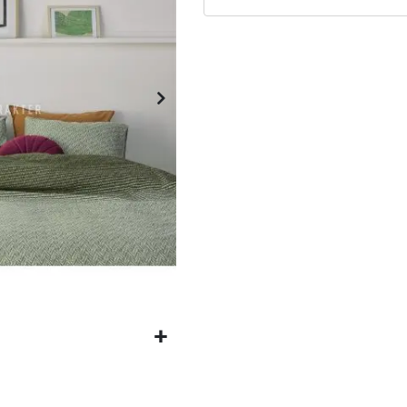
Matrassen
Comfort Plus
Matrassen
Topdekmatrassen
Nachtkastjes
Bedbodems
Vlakke
lattenbodems
Elektrische
lattenbodems
Beddengoed
Dekbedden
Hoofdkussens
Dekbedovertrekken
Sierkussens
Plaids / Throws
Hoeslakens /
Moltons
Kasten