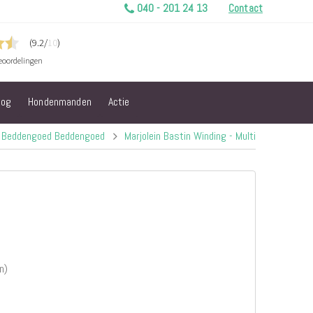
040 - 201 24 13
Contact
log
Hondenmanden
Actie
Beddengoed Beddengoed
Marjolein Bastin Winding - Multi
n)