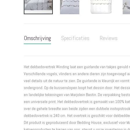
Ga
naar
het
Omschrijving
Specificaties
Reviews
begin
van
de
afbeeldingen-
gallerij
Het dekbedovertrek Winding laat een guirlande van takjes gevuld
Verschillende vogels, vlinders en andere dieren zijn toegevoegd aa
veel details uit de natuur te zien. De guirlande is kleurrijk en vor
ondergrond. Op de kussenslopen loopt het dessin door. Het dessin
en landelijke tekeningen van Marjolein Bastin. De verpakking best
een universele print. Het dekbedovertrek is gemaakt van 100% kat
over de gehele breedte aan beide zijden een dubbele instopstrook.
dekbedovertrek is 240 cm. Het overtrek is geschikt voor dekbedd
Dit product is geproduceerd door Bedding House, exclusief voor Ma
katoenproducten te kiezen van ons, steunt u onze investering in de