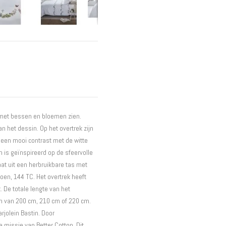
Interieur
Bureaus
Wandrekken
Overige
Blog
Hondenmanden
Actie
 met bessen en bloemen zien.
n het dessin. Op het overtrek zijn
mt een mooi contrast met de witte
 is geïnspireerd op de sfeervolle
aat uit een herbruikbare tas met
oen, 144 TC. Het overtrek heeft
 De totale lengte van het
en van 200 cm, 210 cm of 220 cm.
rjolein Bastin. Door
 missie van Better Cotton. Dit