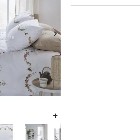
Matrassen
Comfort Plus
Matrassen
Topdekmatrassen
Nachtkastjes
Bedbodems
Vlakke
lattenbodems
Elektrische
lattenbodems
Beddengoed
Dekbedden
Hoofdkussens
Dekbedovertrekken
Sierkussens
Plaids / Throws
Hoeslakens /
Moltons
Kasten