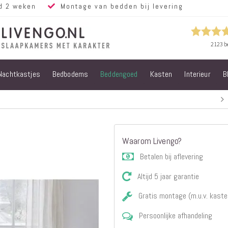
d 2 weken
Montage van bedden bij levering
Nachtkastjes
Bedbodems
Beddengoed
Kasten
Interieur
B
Alle bedden
Steigerhouten
bedden
Eiken bedden
Volwassen
Waarom Livengo?
bedden
Steigerhouten
Betalen bij aflevering
kinderbedden
Altijd 5 jaar garantie
Matrassen
Micropocket
Gratis montage (m.u.v. kaste
Matrassen
Persoonlijke afhandeling
Pocketvering