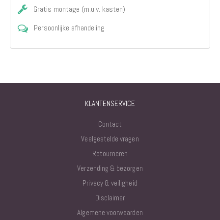
Gratis montage (m.u.v. kasten)
Persoonlijke afhandeling
KLANTENSERVICE
Contact
Veelgestelde vragen
Retourneren
Verzending & bezorgen
Privacy & veiligheid
Disclaimer
Algemene voorwaarden