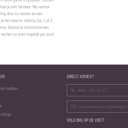
hoe je wilt betalen. Wij nemen
ling door te nemen en een
e het exacte tijdstip (op 1 of 2
ten. Bestel je uitsluitend een
ij het zo snel mogelijk per post
NGO
DIRECT ADVIES?
ten bedden
040 - 201 24 13
o
customerservice@livengo.
Livengo
VOLG ONS OP DE VOET!