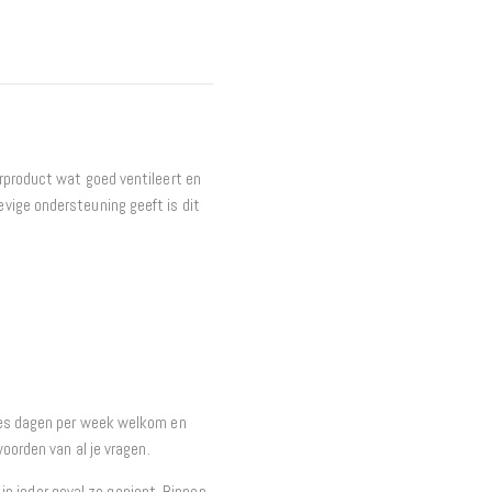
Interieur
Bureaus
Wandrekken
Overige
Blog
Hondenmanden
rproduct wat goed ventileert en
Actie
vige ondersteuning geeft is dit
zes dagen per week welkom en
woorden van al je vragen.
t in ieder geval zo gepiept. Binnen