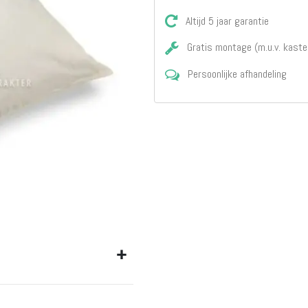
Matrassen
Comfort Plus
Altijd 5 jaar garantie
Matrassen
Gratis montage (m.u.v. kaste
Topdekmatrassen
Nachtkastjes
Persoonlijke afhandeling
Bedbodems
Vlakke
lattenbodems
Elektrische
lattenbodems
Beddengoed
Dekbedden
Hoofdkussens
Dekbedovertrekken
Sierkussens
Plaids / Throws
Hoeslakens /
Moltons
Kasten