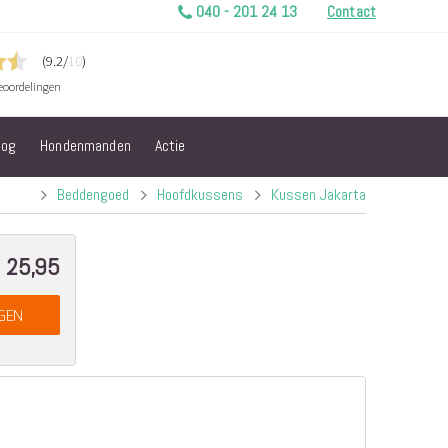
040 - 201 24 13
Contact
log
Hondenmanden
Actie
Beddengoed
Hoofdkussens
Kussen Jakarta
 25,95
ecial
ice
GEN