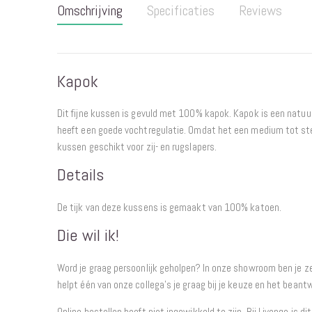
Omschrijving
Specificaties
Reviews
begin
van
de
afbeeldingen-
Kapok
gallerij
Dit fijne kussen is gevuld met 100% kapok. Kapok is een natuu
heeft een goede vochtregulatie. Omdat het een medium tot ste
kussen geschikt voor zij- en rugslapers.
Details
De tijk van deze kussens is gemaakt van 100% katoen.
Die wil ik!
Word je graag persoonlijk geholpen? In onze showroom ben je 
helpt één van onze collega’s je graag bij je keuze en het beant
Online bestellen hoeft niet ingewikkeld te zijn. Bij Livengo is di