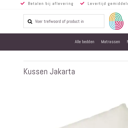
Betalen bij aflevering
Levertijd gemiddel
Alle bedden
Matrassen
Kussen Jakarta
Ga
naar
het
einde
van
de
afbeeldingen-