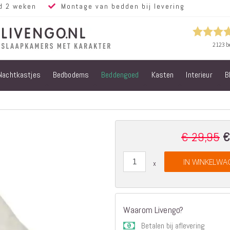
d 2 weken
Montage van bedden bij levering
Nachtkastjes
Bedbodems
Beddengoed
Kasten
Interieur
B
Alle bedden
Steigerhouten
bedden
Eiken bedden
Volwassen
€ 29,95
€
Sp
bedden
Pr
Steigerhouten
IN WINKELWA
kinderbedden
Matrassen
Micropocket
Matrassen
Waarom Livengo?
Pocketvering
Betalen bij aflevering