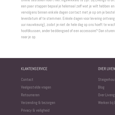
een paar stappen bepaal je helemaal zelf wat je wilt hebben en 
vervolgens binnen enkele dagen contact met je op om je bestel
leverdatum af te stemmen. Enkele dagen voor levering ontvang j
uur nauwkeurig), zodat je niet de hele dag op ons hoeft te wach
hoofdkussen, ander beddengoed of een accessoire? Dan sturen w
naar je op.
KLANTENSERVICE
OVER LIVE
Contact
Steigerhou
Veelgestelde vragen
Blog
Retourneren
Over Liveng
Verzending & bezorgen
Werken bij 
Privacy & veiligheid