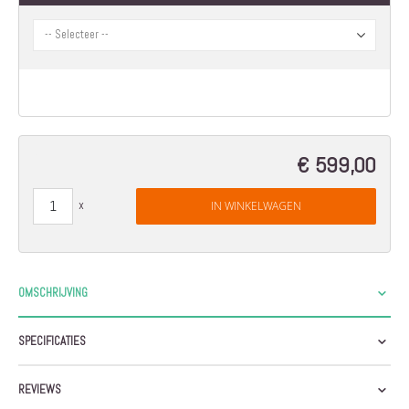
afbeeldingen-
gallerij
€ 599,00
IN WINKELWAGEN
OMSCHRIJVING
SPECIFICATIES
REVIEWS