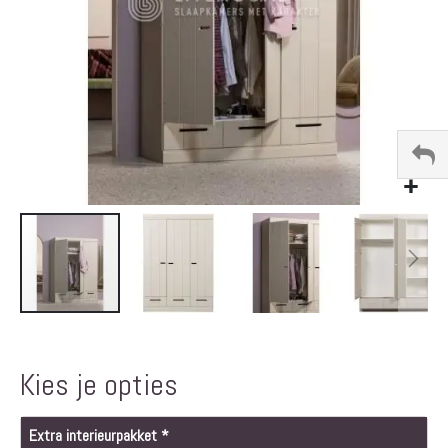
Ga
naar
het
Kies je opties
begin
van
de
Extra interieurpakket