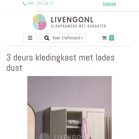
040 - 201 24 13
Contact
Toggle
producten
0
Winkelwagen
Nav
3 deurs kledingkast met lades
dust
Ga
naar
het
einde
van
de
afbeeldingen-
gallerij