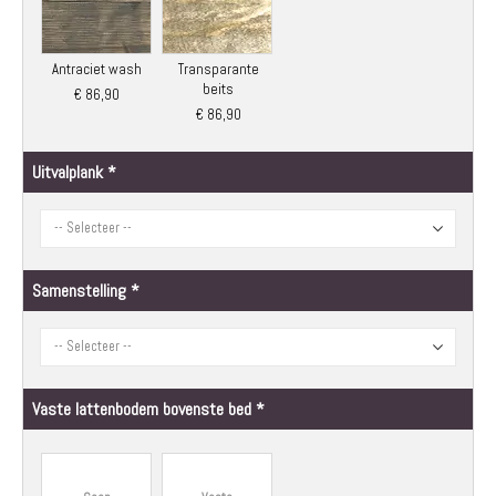
Antraciet wash
Transparante
beits
€ 86,90
€ 86,90
Uitvalplank
Samenstelling
Vaste lattenbodem bovenste bed