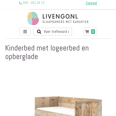
040 - 201 24 13
Contact
Toggle
producten
0
Winkelwagen
Nav
Kinderbed met logeerbed en
opberglade
Ga
naar
het
einde
van
de
afbeeldingen-
gallerij