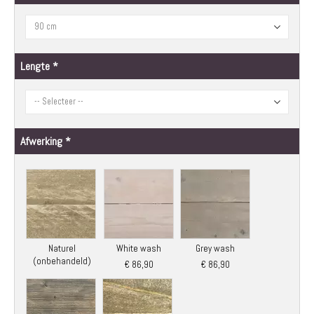
afbeeldingen-
gallerij
Lengte
Afwerking
Naturel
White wash
Grey wash
(onbehandeld)
€ 86,90
€ 86,90