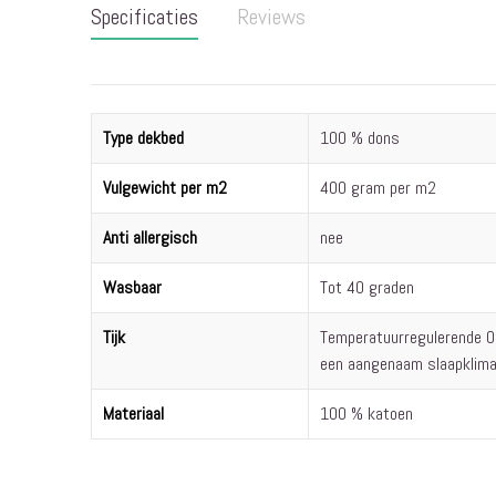
Specificaties
Reviews
begin
van
de
afbeeldingen-
gallerij
Meer
Type dekbed
100 % dons
informatie
Vulgewicht per m2
400 gram per m2
Anti allergisch
nee
Wasbaar
Tot 40 graden
Tijk
Temperatuurregulerende O
een aangenaam slaapklim
Materiaal
100 % katoen