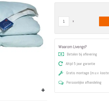
Matrassen
Comfort Plus
Matrassen
Topdekmatrassen
Nachtkastjes
Bedbodems
Vlakke
lattenbodems
Waarom Livengo?
Elektrische
Betalen bij aflevering
lattenbodems
Beddengoed
Altijd 5 jaar garantie
Dekbedden
Hoofdkussens
Gratis montage (m.u.v. kaste
Dekbedovertrekken
Persoonlijke afhandeling
Sierkussens
Plaids / Throws
Hoeslakens /
Moltons
Kasten