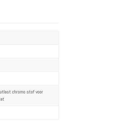
Interieur
Bureaus
Wandrekken
Overige
Blog
Hondenmanden
Actie
utlast chromo stof voor
aat