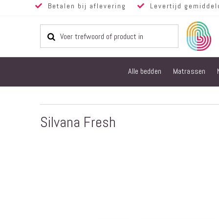
Betalen bij aflevering
Levertijd gemiddel
Alle bedden
Matrassen
Silvana Fresh
Ga
naar
het
einde
van
de
afbeeldingen-