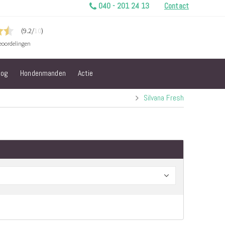
040 - 201 24 13
Contact
log
Hondenmanden
Actie
Silvana Fresh