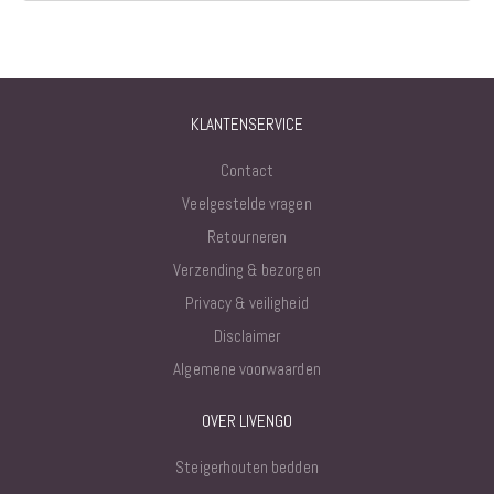
KLANTENSERVICE
Contact
Veelgestelde vragen
Retourneren
Verzending & bezorgen
Privacy & veiligheid
Disclaimer
Algemene voorwaarden
OVER LIVENGO
Steigerhouten bedden