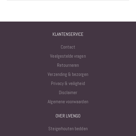
KLANTENSERVICE
Contact
Veelgestelde vragen
Retourneren
Verzending & bezorgen
Privacy & veiligheid
Disclaimer
Algemene voorwaarden
OVER LIVENGO
Steigerhouten bedden