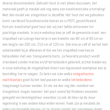
diverse droommeubels. Gebruikt hout is niet alleen duurzaam, het
materiaal geeft je meubel ook nog eens een karakteristieke uitstraling!
Niet één model van steigerhout is dezelfde. Het hout dat we gebruiken
komt van Noord-Scandinavische bomen en is PEFC gecertificeerd.
Kortom: kwalitatief goed hout dat wij met liefde omtoveren tot
prachtige meubels. In onze webshop kies je zelf de gewenste maat: een
stapelbed van Livengo bestel je in een breedte van 80 cm of 90 cm en
een lengte van 200 cm, 210 cm of 220 cm. Ook kies je zelf of we het bed
onbehandeld bij je afleveren of dat we het stapelbed naar keuze
behandelen met een transparante beits. Je favoriete product wordt
standaard zonder matras en/of lattenbodem geleverd, echter bieden wij
in onze webshop de mogelijkheid direct een bijpassend exemplaar aan je
bestelling toe te voegen. Zo laten we zien welke
steigerhouten
nachtkastjes
goed bij het bed passen en welke
lattenbodems
toegevoegd kunnen worden. En als we dan nog één voordeel van
steigerhout mogen noemen: het past overal bij! Kinderen wisselen
geregeld van lievelingskleur, waardoor zij ook de kleur op de muur
regelmatig in een andere kleur willen verven. Vaak zijn je meubels de
reden om bepaalde kleuren uit te sluiten omdat het simpelweg vloekt.