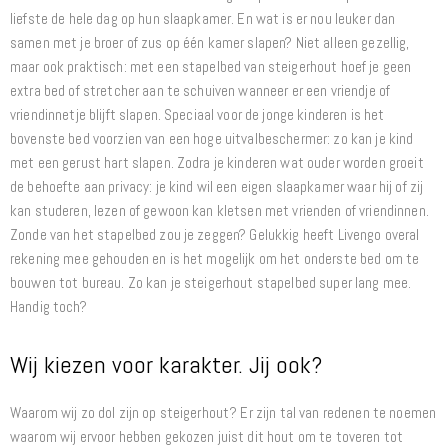
liefste de hele dag op hun slaapkamer. En wat is er nou leuker dan
samen met je broer of zus op één kamer slapen? Niet alleen gezellig,
maar ook praktisch: met een stapelbed van steigerhout hoef je geen
extra bed of stretcher aan te schuiven wanneer er een vriendje of
vriendinnetje blijft slapen. Speciaal voor de jonge kinderen is het
bovenste bed voorzien van een hoge uitvalbeschermer: zo kan je kind
met een gerust hart slapen. Zodra je kinderen wat ouder worden groeit
de behoefte aan privacy: je kind wil een eigen slaapkamer waar hij of zij
kan studeren, lezen of gewoon kan kletsen met vrienden of vriendinnen.
Zonde van het stapelbed zou je zeggen? Gelukkig heeft Livengo overal
rekening mee gehouden en is het mogelijk om het onderste bed om te
bouwen tot bureau. Zo kan je steigerhout stapelbed super lang mee.
Handig toch?
Wij kiezen voor karakter. Jij ook?
Waarom wij zo dol zijn op steigerhout? Er zijn tal van redenen te noemen
waarom wij ervoor hebben gekozen juist dit hout om te toveren tot