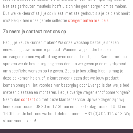
Met steigerhouten meubels hoeft u zich hier geen zorgen om te maken.
Dus welke kleur of stijl je ook kiest: met steigerhout sla je de plank nooit
mis! Bekijk hier onze gehele collectie
steigerhouten meubels
.
Zo neem je contact met ons op
Heb jij je keuze kunnen maken? Via onze webshop bestel je snel en
eenvoudig jouw favoriete product. Wanneer wij je order hebben
ontvangen nemen wij altijd nog even contact met je op. Samen met jou
spreken we de bestelling nog eens door en we geven je de mogelijkheid
om specifieke wensen op te geven. Zodra je bestelling klaar is mag je
deze op komen halen, of je kunt ervoor kiezen dat we jouw product
komen brengen. Het voordeel van bezorging door Livengo is dat we je bed
meteen plaatsen en monteren. Heb je overige vragen en/of opmerkingen?
Neem dan
contact
op met onze klantenservice. Op werkdagen zijn wij
bereikbaar tussen 08:30 en 17:30 uur en op zaterdag tussen 10:00 en
16:00 uur. Je belt ons via het telefoonnummer +31 (0)40 201 24 13. Wij
staan voor je klaar!