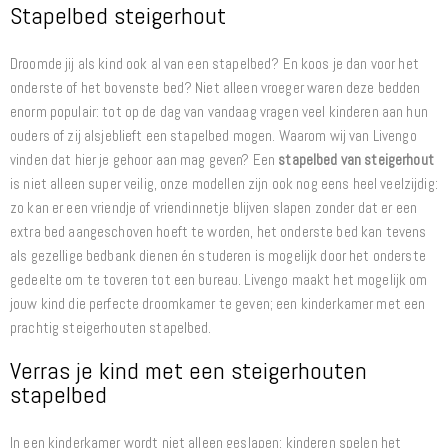
Stapelbed steigerhout
Droomde jij als kind ook al van een stapelbed? En koos je dan voor het
onderste of het bovenste bed? Niet alleen vroeger waren deze bedden
enorm populair: tot op de dag van vandaag vragen veel kinderen aan hun
ouders of zij alsjeblieft een stapelbed mogen. Waarom wij van Livengo
vinden dat hier je gehoor aan mag geven? Een
stapelbed van steigerhout
is niet alleen super veilig, onze modellen zijn ook nog eens heel veelzijdig:
zo kan er een vriendje of vriendinnetje blijven slapen zonder dat er een
extra bed aangeschoven hoeft te worden, het onderste bed kan tevens
als gezellige bedbank dienen én studeren is mogelijk door het onderste
gedeelte om te toveren tot een bureau. Livengo maakt het mogelijk om
jouw kind die perfecte droomkamer te geven; een kinderkamer met een
prachtig steigerhouten stapelbed.
Verras je kind met een steigerhouten
stapelbed
In een kinderkamer wordt niet alleen geslapen: kinderen spelen het