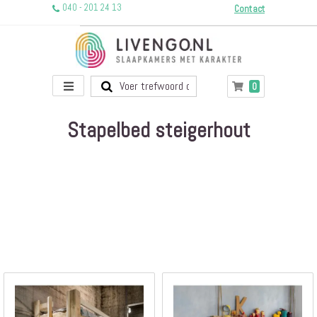
040 - 201 24 13
Contact
Toggle
producten
0
Winkelwagen
Nav
Stapelbed steigerhout