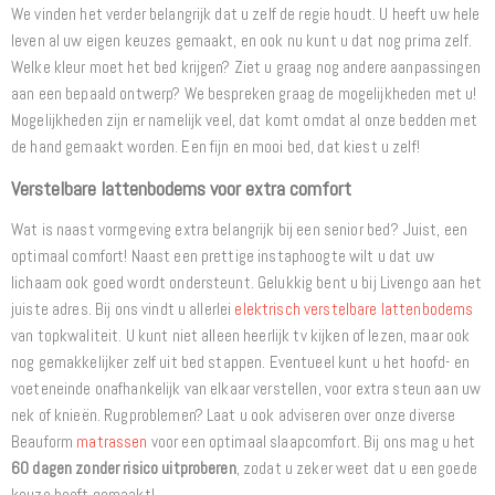
We vinden het verder belangrijk dat u zelf de regie houdt. U heeft uw hele
leven al uw eigen keuzes gemaakt, en ook nu kunt u dat nog prima zelf.
Welke kleur moet het bed krijgen? Ziet u graag nog andere aanpassingen
aan een bepaald ontwerp? We bespreken graag de mogelijkheden met u!
Mogelijkheden zijn er namelijk veel, dat komt omdat al onze bedden met
de hand gemaakt worden. Een fijn en mooi bed, dat kiest u zelf!
Verstelbare lattenbodems voor extra comfort
Wat is naast vormgeving extra belangrijk bij een senior bed? Juist, een
optimaal comfort! Naast een prettige instaphoogte wilt u dat uw
lichaam ook goed wordt ondersteunt. Gelukkig bent u bij Livengo aan het
juiste adres. Bij ons vindt u allerlei
elektrisch verstelbare lattenbodems
van topkwaliteit. U kunt niet alleen heerlijk tv kijken of lezen, maar ook
nog gemakkelijker zelf uit bed stappen. Eventueel kunt u het hoofd- en
voeteneinde onafhankelijk van elkaar verstellen, voor extra steun aan uw
nek of knieën. Rugproblemen? Laat u ook adviseren over onze diverse
Beauform
matrassen
voor een optimaal slaapcomfort. Bij ons mag u het
60 dagen zonder risico uitproberen
, zodat u zeker weet dat u een goede
keuze heeft gemaakt!