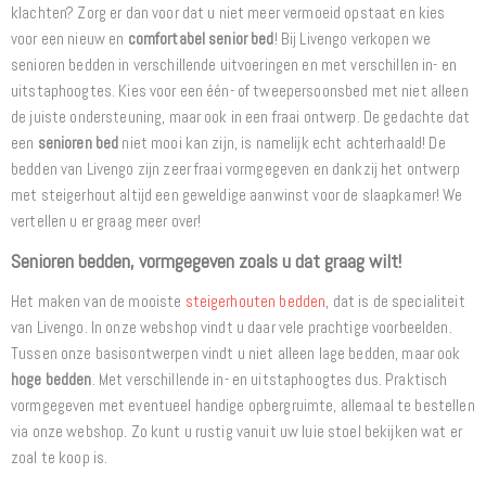
klachten? Zorg er dan voor dat u niet meer vermoeid opstaat en kies
voor een nieuw en
comfortabel senior bed
! Bij Livengo verkopen we
senioren bedden in verschillende uitvoeringen en met verschillen in- en
uitstaphoogtes. Kies voor een één- of tweepersoonsbed met niet alleen
de juiste ondersteuning, maar ook in een fraai ontwerp. De gedachte dat
een
senioren bed
niet mooi kan zijn, is namelijk echt achterhaald! De
bedden van Livengo zijn zeer fraai vormgegeven en dankzij het ontwerp
met steigerhout altijd een geweldige aanwinst voor de slaapkamer! We
vertellen u er graag meer over!
Senioren bedden, vormgegeven zoals u dat graag wilt!
Het maken van de mooiste
steigerhouten bedden
, dat is de specialiteit
van Livengo. In onze webshop vindt u daar vele prachtige voorbeelden.
Tussen onze basisontwerpen vindt u niet alleen lage bedden, maar ook
hoge bedden
. Met verschillende in- en uitstaphoogtes dus. Praktisch
vormgegeven met eventueel handige opbergruimte, allemaal te bestellen
via onze webshop. Zo kunt u rustig vanuit uw luie stoel bekijken wat er
zoal te koop is.