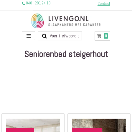
040 - 201 24 13
Contact
Toggle
producten
0
Winkelwagen
Nav
Seniorenbed steigerhout