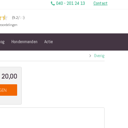
040 - 201 24 13
Contact
log
Hondenmanden
Actie
Overig
 20,00
GEN