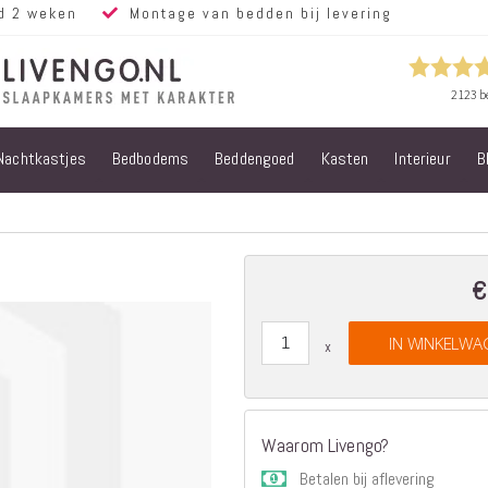
d 2 weken
Montage van bedden bij levering
Nachtkastjes
Bedbodems
Beddengoed
Kasten
Interieur
B
Alle bedden
Steigerhouten
bedden
Eiken bedden
Volwassen
€
bedden
Steigerhouten
IN WINKELWA
kinderbedden
Matrassen
Micropocket
Matrassen
Waarom Livengo?
Pocketvering
Betalen bij aflevering