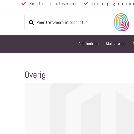
Betalen bij aflevering
Levertijd gemiddel
Alle bedden
Matrassen
Overig
Ga
naar
het
einde
van
de
afbeeldingen-