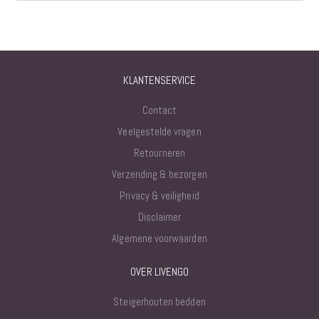
KLANTENSERVICE
Contact
Veelgestelde vragen
Retourneren
Verzending & bezorgen
Privacy & veiligheid
Disclaimer
Algemene voorwaarden
OVER LIVENGO
Steigerhouten bedden