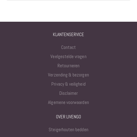
KLANTENSERVICE
Contact
Veelgestelde vragen
Retourneren
Verzending & bezorgen
Privacy & veiligheid
Disclaimer
Algemene voorwaarden
OVER LIVENGO
Steigerhouten bedden