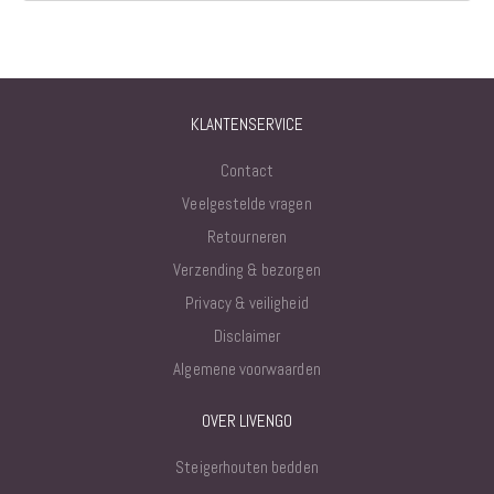
KLANTENSERVICE
Contact
Veelgestelde vragen
Retourneren
Verzending & bezorgen
Privacy & veiligheid
Disclaimer
Algemene voorwaarden
OVER LIVENGO
Steigerhouten bedden