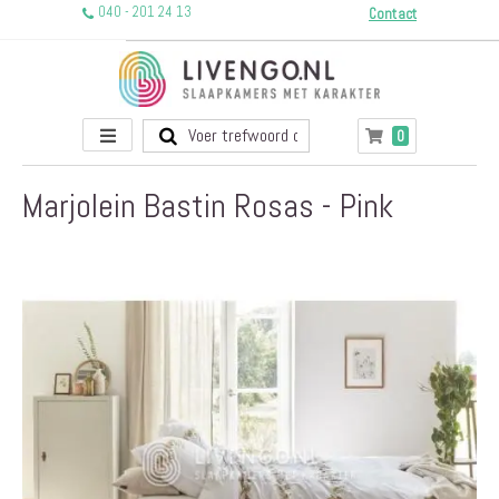
040 - 201 24 13
Contact
Toggle
producten
0
Winkelwagen
Nav
Marjolein Bastin Rosas - Pink
Ga
naar
het
einde
van
de
afbeeldingen-
gallerij