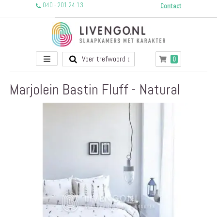
040 - 201 24 13
Contact
Toggle
producten
0
Winkelwagen
Nav
Marjolein Bastin Fluff - Natural
Ga
naar
het
einde
van
de
afbeeldingen-
gallerij