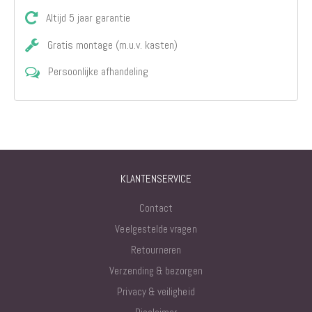
Altijd 5 jaar garantie
Gratis montage (m.u.v. kasten)
Persoonlijke afhandeling
KLANTENSERVICE
Contact
Veelgestelde vragen
Retourneren
Verzending & bezorgen
Privacy & veiligheid