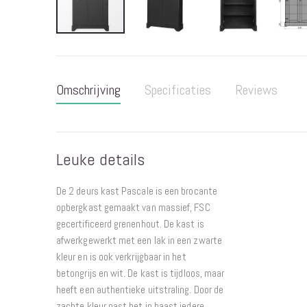
Ga
naar
het
Omschrijving
Specificaties
Reviews
begin
van
de
afbeeldingen-
Leuke details
gallerij
De 2 deurs kast Pascale is een brocante
opbergkast gemaakt van massief, FSC
gecertificeerd grenenhout. De kast is
afwerkgewerkt met een lak in een zwarte
kleur en is ook verkrijgbaar in het
betongrijs en wit. De kast is tijdloos, maar
heeft een authentieke uitstraling. Door de
zachte kleur past het in haast iedere