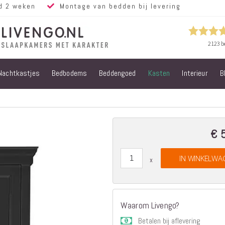
d 2 weken
Montage van bedden bij levering
Nachtkastjes
Bedbodems
Beddengoed
Kasten
Interieur
B
Alle bedden
Steigerhouten
bedden
Eiken bedden
Volwassen
€ 
bedden
Steigerhouten
IN WINKELWA
kinderbedden
Matrassen
Micropocket
Matrassen
Waarom Livengo?
Pocketvering
Betalen bij aflevering