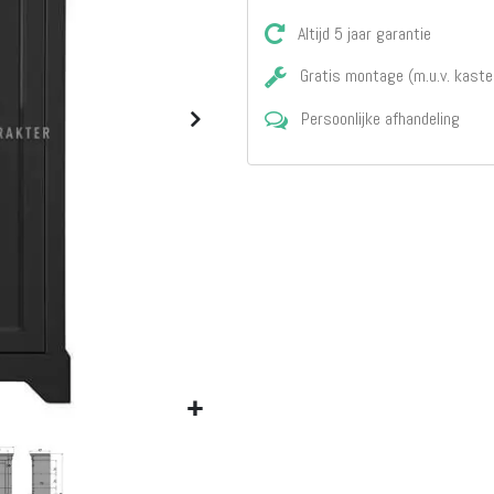
Matrassen
Comfort Plus
Altijd 5 jaar garantie
Matrassen
Gratis montage (m.u.v. kaste
Topdekmatrassen
Nachtkastjes
Persoonlijke afhandeling
Bedbodems
Vlakke
lattenbodems
Elektrische
lattenbodems
Beddengoed
Dekbedden
Hoofdkussens
Dekbedovertrekken
Sierkussens
Plaids / Throws
Hoeslakens /
Moltons
Kasten