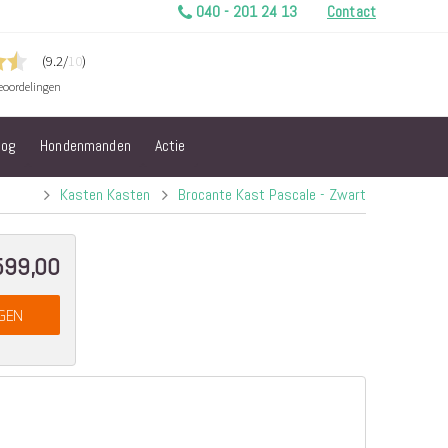
040 - 201 24 13
Contact
log
Hondenmanden
Actie
Kasten Kasten
Brocante Kast Pascale - Zwart
599,00
GEN