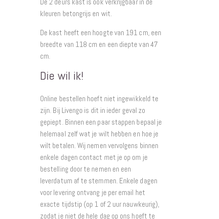
De 2 deurs kast is ook verkrijgbaar in de
kleuren betongrijs en wit.
De kast heeft een hoogte van 191 cm, een
breedte van 118 cm en een diepte van 47
cm.
Die wil ik!
Online bestellen hoeft niet ingewikkeld te
zijn. Bij Livengo is dit in ieder geval zo
gepiept. Binnen een paar stappen bepaal je
helemaal zelf wat je wilt hebben en hoe je
wilt betalen. Wij nemen vervolgens binnen
enkele dagen contact met je op om je
bestelling door te nemen en een
leverdatum af te stemmen. Enkele dagen
voor levering ontvang je per email het
exacte tijdstip (op 1 of 2 uur nauwkeurig),
zodat je niet de hele dag op ons hoeft te