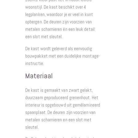
woonstijl. De kast beschikt over 4
legplanken, waardoor je er veel in kunt
opbergen. De deuren zijn voorzien van
metalen scharnieren én een leuk detail:
een slot met sleutel.
De kast wordt geleverd als eenvoudig
bouwpakket met een duidelijke montage-
instructie.
Materiaal
De kast is gemaakt van zwart gelakt,
duurzaam geproduceerd grenenhout. Het
interieur is opgebouwd uit gemêlamineerd
spaanplaat. De deuren zijn voorzien van
metalen scharnieren en een slot met
sleutel.