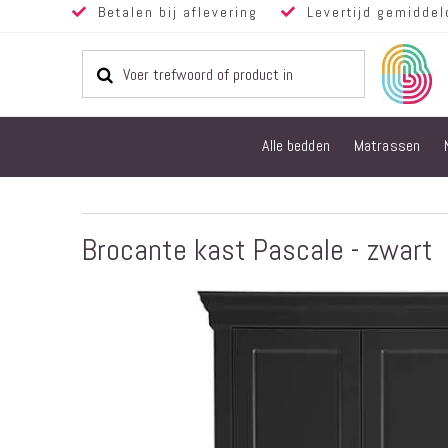
Betalen bij aflevering
Levertijd gemiddel
Alle bedden
Matrassen
Brocante kast Pascale - zwart
Ga
naar
het
einde
van
de
afbeeldingen-