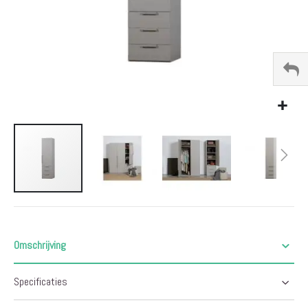
Ga
naar
het
begin
Omschrijving
van
de
Specificaties
afbeeldingen-
gallerij